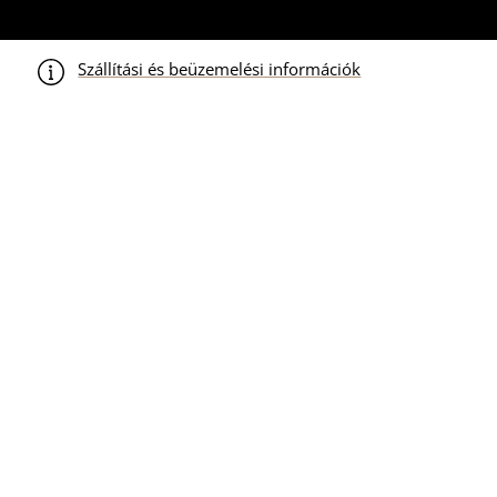
Skip
to
content
Szállítási és beüzemelési információk