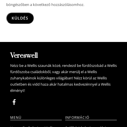
böngészőben a következő hozzászólásomhoz.
Vereswell
Nézz be a Wellis szaunák közé, rendezd be fürdőszobád a Wellis
fürdőszoba családokből, vagy akár merülj el a Wellis
zuhanykabinok különleges világában! Nézz körül az Wellis
outletben és vidd haza akár hatalmas kedvezénnyel a Wellis
élményt!
MENÜ
INFORMÁCIÓ