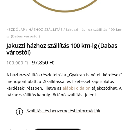
KEZDŐLAP
/
HÁZHOZ SZÁLLÍTÁS
/ Jakuzzi házhoz szállítás 100 km-
ig (Dabas várostól)
Jakuzzi házhoz szállítás 100 km-ig (Dabas
várostól)
Original
Current
97.850
Ft
103.000
Ft
price
price
was:
is:
A házhozszállítás részleteiről a „Gyakran ismételt kérdések”
103.000 Ft.
97.850 Ft.
menüpont alatt, a „Szállítással és fizetéssel kapcsolatos
kérdések” részben, illetve az
alábbi oldalon
tájékozódhat. A
házhozszállítás kapuig történő szállítást jelent.
Szállítási és beüzemelési információk