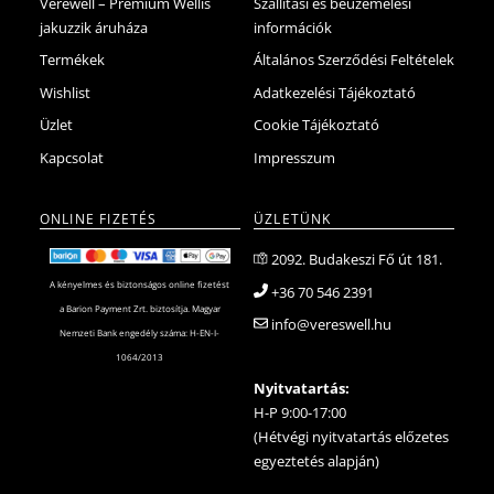
Verewell – Prémium Wellis
Szállítási és beüzemelési
jakuzzik áruháza
információk
Termékek
Általános Szerződési Feltételek
Wishlist
Adatkezelési Tájékoztató
Üzlet
Cookie Tájékoztató
Kapcsolat
Impresszum
ONLINE FIZETÉS
ÜZLETÜNK
2092. Budakeszi Fő út 181.
A kényelmes és biztonságos online fizetést
+36 70 546 2391
a Barion Payment Zrt. biztosítja. Magyar
info@vereswell.hu
Nemzeti Bank engedély száma: H-EN-I-
1064/2013
Nyitvatartás:
H-P 9:00-17:00
(Hétvégi nyitvatartás előzetes
egyeztetés alapján)