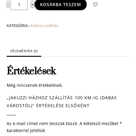
Jakuzzi
KOSÁRBA TESZEM
-
+
házhoz
szállítás
100
KATEGÓRIA:
Házhoz szállítás
km-
ig
(Dabas
várostól)
VÉLEMÉNYEK (0)
mennyiség
Értékelések
Még nincsenek értékelések.
„JAKUZZI HÁZHOZ SZÁLLÍTÁS 100 KM-IG (DABAS
VÁROSTÓL)” ÉRTÉKELÉSE ELSŐKÉNT
Az e-mail címet nem tesszük közzé.
A kötelező mezőket
*
karakterrel jelöltük