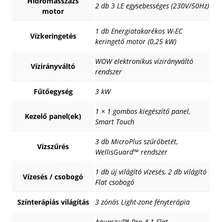
Hidromasszázs
2 db 3 LE egysebességes (230V/50Hz)
motor
1 db Energiatakarékos W-EC
Vízkeringetés
keringető motor (0,25 kW)
WOW elektronikus vízirányváltó
Vízirányváltó
rendszer
Fűtőegység
3 kW
1 × 1 gombos kiegészítő panel,
Kezelő panel(ek)
Smart Touch
3 db MicroPlus szűrőbetét,
Vízszűrés
WellisGuard™ rendszer
1 db új világító vízesés, 2 db világító
Vízesés / csobogó
Flat csobogó
Színterápiás világítás
3 zónás Light-zone fényterápia
Aquasoul™ Pro 4.1 Flat