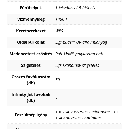
Férőhelyek
1 fekvőhely / 5 ülőhely
Vízmennyiség
1450 l
Keretszerkezet
WPS
Oldalburkolat
LightSide™ UV-álló műanyag
Medencetest erősítés
Poli-Max™ polyuretán hab
Szigetelés
Life skandináv szigetelés
Összes fúvókaszám
59
(db)
Infinity Jet fúvókák
6
(db)
1 × 25A 230V/50Hz minimum*, 3 ×
Feszültség igény
16A 400V/50Hz optimum