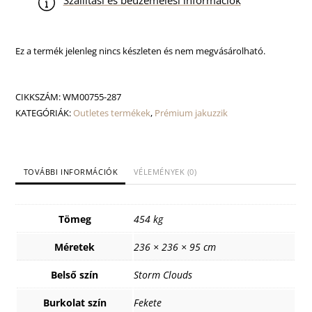
Szállítási és beüzemelési információk
Ez a termék jelenleg nincs készleten és nem megvásárolható.
CIKKSZÁM:
WM00755-287
KATEGÓRIÁK:
Outletes termékek
,
Prémium jakuzzik
TOVÁBBI INFORMÁCIÓK
VÉLEMÉNYEK (0)
Tömeg
454 kg
Méretek
236 × 236 × 95 cm
Belső szín
Storm Clouds
Burkolat szín
Fekete