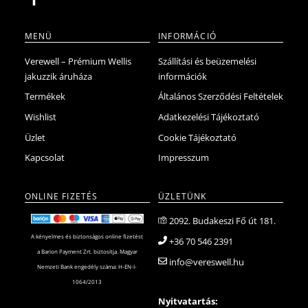
MENÜ
INFORMÁCIÓ
Verewell – Prémium Wellis
Szállítási és beüzemelési
jakuzzik áruháza
információk
Termékek
Általános Szerződési Feltételek
Wishlist
Adatkezelési Tájékoztató
Üzlet
Cookie Tájékoztató
Kapcsolat
Impresszum
ONLINE FIZETÉS
ÜZLETÜNK
2092. Budakeszi Fő út 181.
A kényelmes és biztonságos online fizetést
+36 70 546 2391
a Barion Payment Zrt. biztosítja. Magyar
info@vereswell.hu
Nemzeti Bank engedély száma: H-EN-I-
1064/2013
Nyitvatartás: