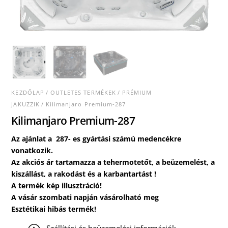
KEZDŐLAP
/
OUTLETES TERMÉKEK
/
PRÉMIUM
JAKUZZIK
/ Kilimanjaro Premium-287
Kilimanjaro Premium-287
Az ajánlat a 287- es gyártási számú medencékre
vonatkozik.
Az akciós ár tartamazza a tehermotetőt, a beüzemelést, a
kiszállást, a rakodást és a karbantartást !
A termék kép illusztráció!
A vásár szombati napján vásárolható meg
Esztétikai hibás termék!