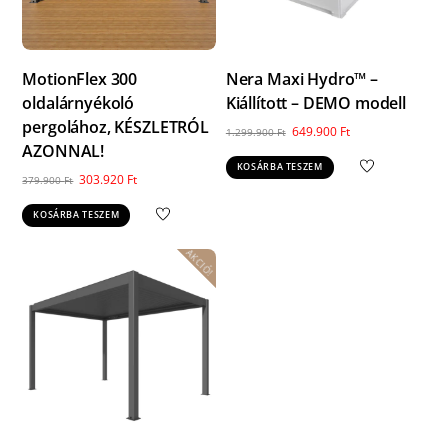
MotionFlex 300
Nera Maxi Hydro™ –
oldalárnyékoló
Kiállított – DEMO modell
pergolához, KÉSZLETRÓL
Original
Current
649.900
Ft
1.299.900
Ft
AZONNAL!
price
price
KOSÁRBA TESZEM
was:
is:
Original
Current
303.920
Ft
379.900
Ft
1.299.900 Ft.
649.900 Ft.
price
price
KOSÁRBA TESZEM
was:
is:
379.900 Ft.
303.920 Ft.
AKCIÓ!