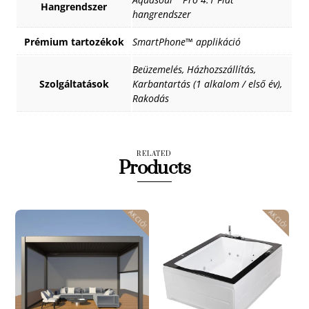
Hangrendszer
hangrendszer
Prémium tartozékok
SmartPhone™ applikáció
Beüzemelés, Házhozszállítás,
Szolgáltatások
Karbantartás (1 alkalom / első év),
Rakodás
RELATED
Products
AKCIÓ!
AKCIÓ!