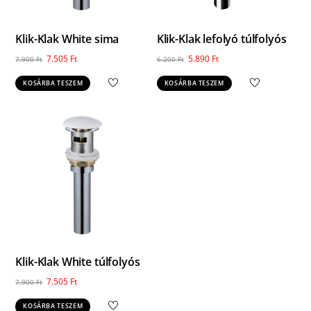
Klik-Klak White sima
Klik-Klak lefolyó túlfolyós
Original
Current
Original
Current
7.505
Ft
5.890
Ft
7.900
Ft
6.200
Ft
price
price
price
price
KOSÁRBA TESZEM
KOSÁRBA TESZEM
was:
is:
was:
is:
7.900 Ft.
7.505 Ft.
6.200 Ft.
5.890 Ft.
Klik-Klak White túlfolyós
Original
Current
7.505
Ft
7.900
Ft
price
price
KOSÁRBA TESZEM