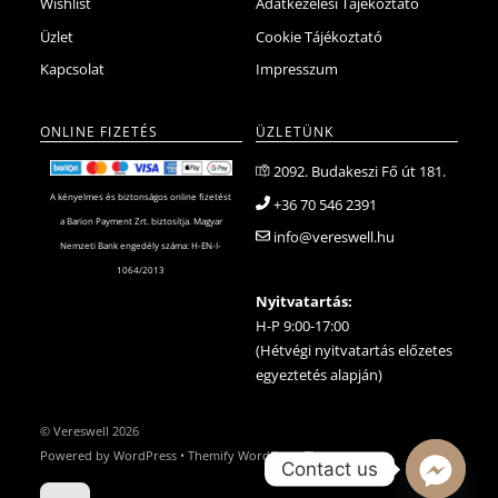
Wishlist
Adatkezelési Tájékoztató
Üzlet
Cookie Tájékoztató
Kapcsolat
Impresszum
ONLINE FIZETÉS
ÜZLETÜNK
2092. Budakeszi Fő út 181.
A kényelmes és biztonságos online fizetést
+36 70 546 2391
a Barion Payment Zrt. biztosítja. Magyar
info@vereswell.hu
Nemzeti Bank engedély száma: H-EN-I-
1064/2013
Nyitvatartás:
H-P 9:00-17:00
(Hétvégi nyitvatartás előzetes
egyeztetés alapján)
©
Vereswell
2026
Powered by
WordPress
•
Themify WordPress Themes
Contact us