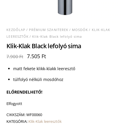
KEZDŐLAP
/
PRÉMIUM SZANITEREK
/
MOSDÓK
/
KLIK-KLAK
LEERESZTŐK
/ Klik-Klak Black lefolyó sima
Klik-Klak Black lefolyó sima
Original
Current
7.505
Ft
7.900
Ft
price
price
was:
is:
matt fekete klikk-klakk leeresztő
7.900 Ft.
7.505 Ft.
túlfolyó nélküli mosdóhoz
ELŐRENDELHETŐ!
Elfogyott
CIKKSZÁM:
WF00060
KATEGÓRIA:
Klik-Klak leeresztők