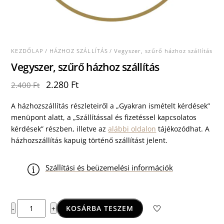
KEZDŐLAP
/
HÁZHOZ SZÁLLÍTÁS
/ Vegyszer, szűrő házhoz szállítás
Vegyszer, szűrő házhoz szállítás
Original
Current
2.280
Ft
2.400
Ft
price
price
was:
is:
A házhozszállítás részleteiről a „Gyakran ismételt kérdések”
2.400 Ft.
2.280 Ft.
menüpont alatt, a „Szállítással és fizetéssel kapcsolatos
kérdések” részben, illetve az
alábbi oldalon
tájékozódhat. A
házhozszállítás kapuig történő szállítást jelent.
Szállítási és beüzemelési információk
Vegyszer,
KOSÁRBA TESZEM
-
+
szűrő