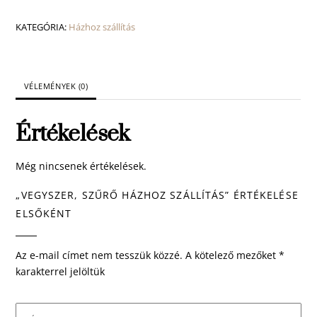
házhoz
szállítás
KATEGÓRIA:
Házhoz szállítás
mennyiség
VÉLEMÉNYEK (0)
Értékelések
Még nincsenek értékelések.
„VEGYSZER, SZŰRŐ HÁZHOZ SZÁLLÍTÁS” ÉRTÉKELÉSE
ELSŐKÉNT
Az e-mail címet nem tesszük közzé.
A kötelező mezőket
*
karakterrel jelöltük