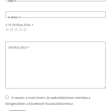
NÉV
*
E-MAIL
*
A TE ÉRTÉKELÉSED
*
ÉRTÉKELÉSED
*
A nevem, e-mail címem, és weboldalcímem mentése a
böngészőben a következő hozzászólásomhoz.