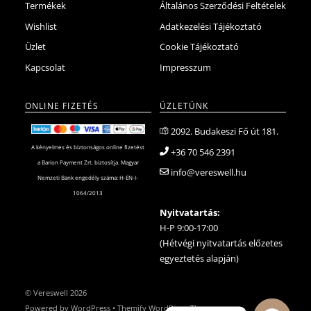
Termékek
Általános Szerződési Feltételek
Wishlist
Adatkezelési Tájékoztató
Üzlet
Cookie Tájékoztató
Kapcsolat
Impresszum
ONLINE FIZETÉS
ÜZLETÜNK
2092. Budakeszi Fő út 181.
A kényelmes és biztonságos online fizetést
+36 70 546 2391
a Barion Payment Zrt. biztosítja. Magyar
info@vereswell.hu
Nemzeti Bank engedély száma: H-EN-I-
1064/2013
Nyitvatartás:
H-P 9:00-17:00
(Hétvégi nyitvatartás előzetes
egyeztetés alapján)
©
Vereswell
2026
Powered by
WordPress
•
Themify WordPress Themes