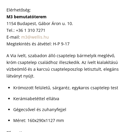
Elérhetőség:
M3 bemutatóterem
1154 Budapest, Gábor Áron u. 10.
Tel.: +36 1 310 7271
E-mail:
m3@wellis.hu
Megtekintés és átvétel: H-P 9-17
A Via ívelt, szabadon álló csaptelep bármelyik meglévő,
króm csaptelep családhoz illeszkedik. Az ívelt kialakítású
vízbeömlő és a karcsú csapteleposzlop letisztult, elegáns
látványt nyújt.
Krómozott felületű, sárgaréz, egykaros csaptelep test
Kerámiabetéttel ellátva
Gégecsővel és zuhanyfejjel
Méret: 160x290x1127 mm