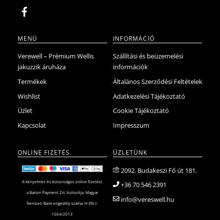
MENÜ
INFORMÁCIÓ
Verewell – Prémium Wellis
Szállítási és beüzemelési
jakuzzik áruháza
információk
Termékek
Általános Szerződési Feltételek
Wishlist
Adatkezelési Tájékoztató
Üzlet
Cookie Tájékoztató
Kapcsolat
Impresszum
ONLINE FIZETÉS
ÜZLETÜNK
2092. Budakeszi Fő út 181.
A kényelmes és biztonságos online fizetést
+36 70 546 2391
a Barion Payment Zrt. biztosítja. Magyar
info@vereswell.hu
Nemzeti Bank engedély száma: H-EN-I-
1064/2013