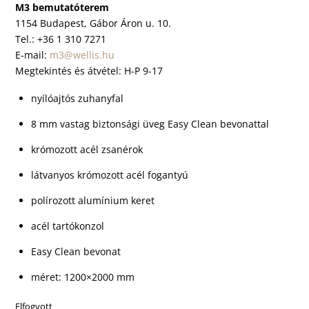
M3 bemutatóterem
1154 Budapest, Gábor Áron u. 10.
Tel.: +36 1 310 7271
E-mail:
m3@wellis.hu
Megtekintés és átvétel: H-P 9-17
nyílóajtós zuhanyfal
8 mm vastag biztonsági üveg Easy Clean bevonattal
krómozott acél zsanérok
látvanyos krómozott acél fogantyú
polírozott alumínium keret
acél tartókonzol
Easy Clean bevonat
méret: 1200×2000 mm
Elfogyott