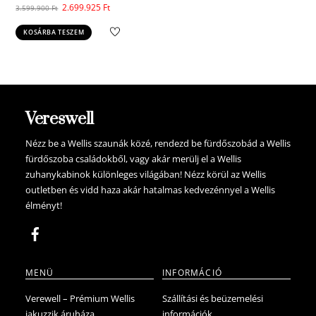
Original
Current
2.699.925
Ft
3.599.900
Ft
price
price
KOSÁRBA TESZEM
was:
is:
3.599.900 Ft.
2.699.925 Ft.
Vereswell
Nézz be a Wellis szaunák közé, rendezd be fürdőszobád a Wellis
fürdőszoba családokből, vagy akár merülj el a Wellis
zuhanykabinok különleges világában! Nézz körül az Wellis
outletben és vidd haza akár hatalmas kedvezénnyel a Wellis
élményt!
MENÜ
INFORMÁCIÓ
Verewell – Prémium Wellis
Szállítási és beüzemelési
jakuzzik áruháza
információk