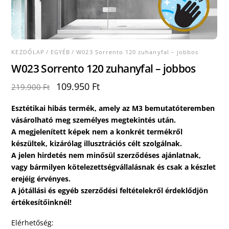
KEZDŐLAP
/
EGYÉB
/ W023 Sorrento 120 zuhanyfal – jobbos
W023 Sorrento 120 zuhanyfal – jobbos
Original
Current
109.950
Ft
219.900
Ft
price
price
was:
is:
Esztétikai hibás termék, amely az M3 bemutatóteremben
219.900 Ft.
109.950 Ft.
vásárolható meg személyes megtekintés után.
A megjelenített képek nem a konkrét termékről
készültek, kizárólag illusztrációs célt szolgálnak.
A jelen hirdetés nem minősül szerződéses ajánlatnak,
vagy bármilyen kötelezettségvállalásnak és csak a készlet
erejéig érvényes.
A jótállási és egyéb szerződési feltételekről érdeklődjön
értékesítőinknél!
Elérhetőség: