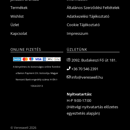
Termékek
Általános Szerződési Feltételek
Wishlist
Adatkezelési Tájékoztató
Üzlet
Cookie Tájékoztató
Kapcsolat
Impresszum
ONLINE FIZETÉS
ÜZLETÜNK
2092. Budakeszi Fő út 181.
A kényelmes és biztonságos online fizetést
+36 70 546 2391
a Barion Payment Zrt. biztosítja. Magyar
info@vereswell.hu
Nemzeti Bank engedély száma: H-EN-I-
1064/2013
Nyitvatartás:
H-P 9:00-17:00
(Hétvégi nyitvatartás előzetes
egyeztetés alapján)
©
Vereswell
2026