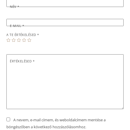
NÉV
*
E-MAIL
*
A TE ÉRTÉKELÉSED
*
ÉRTÉKELÉSED
*
A nevem, e-mail címem, és weboldalcímem mentése a
böngészőben a következő hozzászólásomhoz.