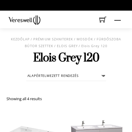
Skip
to
content
Menu
KEZDŐLAP
/
PRÉMIUM SZANITEREK
/
MOSDÓK
/
FÜRDŐSZOBA
BÚTOR SZETTEK
/
ELOIS GREY
/ Elois Grey 120
Elois Grey 120
Showing all 4 results