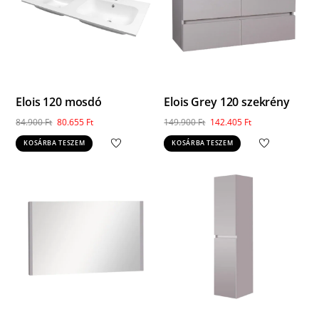
Elois 120 mosdó
Elois Grey 120 szekrény
Original
Current
Original
Current
84.900
Ft
80.655
Ft
149.900
Ft
142.405
Ft
price
price
price
price
KOSÁRBA TESZEM
KOSÁRBA TESZEM
was:
is:
was:
is:
84.900 Ft.
80.655 Ft.
149.900 Ft.
142.405 Ft.