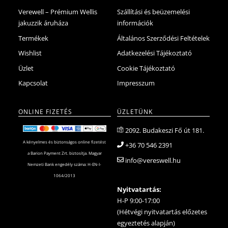
Verewell – Prémium Wellis
Szállítási és beüzemelési
jakuzzik áruháza
információk
Termékek
Általános Szerződési Feltételek
Wishlist
Adatkezelési Tájékoztató
Üzlet
Cookie Tájékoztató
Kapcsolat
Impresszum
ONLINE FIZETÉS
ÜZLETÜNK
2092. Budakeszi Fő út 181.
A kényelmes és biztonságos online fizetést
+36 70 546 2391
a Barion Payment Zrt. biztosítja. Magyar
info@vereswell.hu
Nemzeti Bank engedély száma: H-EN-I-
1064/2013
Nyitvatartás:
H-P 9:00-17:00
(Hétvégi nyitvatartás előzetes
egyeztetés alapján)