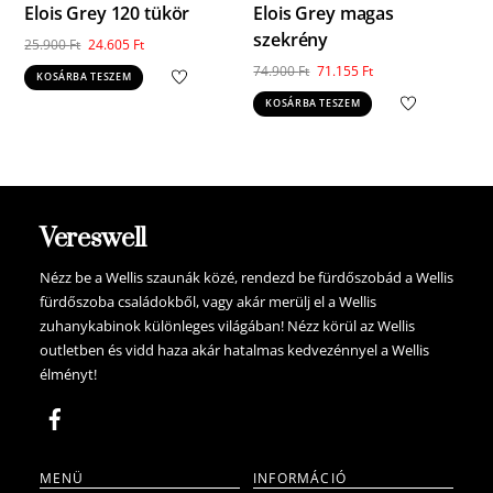
Elois Grey 120 tükör
Elois Grey magas
szekrény
Original
Current
25.900
Ft
24.605
Ft
price
price
Original
Current
74.900
Ft
71.155
Ft
KOSÁRBA TESZEM
was:
is:
price
price
KOSÁRBA TESZEM
25.900 Ft.
24.605 Ft.
was:
is:
74.900 Ft.
71.155 Ft.
Vereswell
Nézz be a Wellis szaunák közé, rendezd be fürdőszobád a Wellis
fürdőszoba családokből, vagy akár merülj el a Wellis
zuhanykabinok különleges világában! Nézz körül az Wellis
outletben és vidd haza akár hatalmas kedvezénnyel a Wellis
élményt!
MENÜ
INFORMÁCIÓ