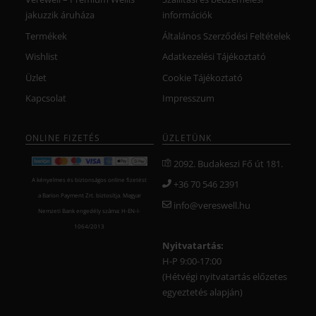
jakuzzik áruháza
információk
Termékek
Általános Szerződési Feltételek
Wishlist
Adatkezelési Tájékoztató
Üzlet
Cookie Tájékoztató
Kapcsolat
Impresszum
ONLINE FIZETÉS
ÜZLETÜNK
2092. Budakeszi Fő út 181.
A kényelmes és biztonságos online fizetést
+36 70 546 2391
a Barion Payment Zrt. biztosítja. Magyar
info@vereswell.hu
Nemzeti Bank engedély száma: H-EN-I-
1064/2013
Nyitvatartás:
H-P 9:00-17:00
(Hétvégi nyitvatartás előzetes
egyeztetés alapján)