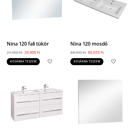
Nina 120 fali tükör
Nina 120 mosdó
Original
Current
Original
Current
27.900
Ft
20.900
Ft
84.900
Ft
80.655
Ft
price
price
price
price
KOSÁRBA TESZEM
KOSÁRBA TESZEM
was:
is:
was:
is:
27.900 Ft.
20.900 Ft.
84.900 Ft.
80.655 Ft.