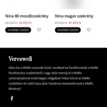
Nina 80 mosdószekrény
Nina magas szekrény
Original
Current
Original
Current
96.900
Ft
92.055
Ft
85.900
Ft
81.605
Ft
price
price
price
price
KOSÁRBA TESZEM
KOSÁRBA TESZEM
was:
is:
was:
is:
96.900 Ft.
92.055 Ft.
85.900 Ft.
81.605 Ft.
Vereswell
Nézz be a Wellis szaunák közé, rendezd be fürdőszobád a Wellis
fürdőszoba családokből, vagy akár merülj el a Wellis
zuhanykabinok különleges világában! Nézz körül az Wellis
outletben és vidd haza akár hatalmas kedvezénnyel a Wellis
élményt!