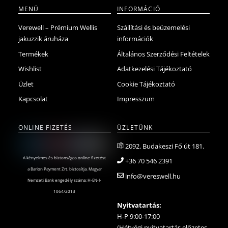
MENÜ
INFORMÁCIÓ
Verewell – Prémium Wellis
Szállítási és beüzemelési
jakuzzik áruháza
információk
Termékek
Általános Szerződési Feltételek
Wishlist
Adatkezelési Tájékoztató
Üzlet
Cookie Tájékoztató
Kapcsolat
Impresszum
ONLINE FIZETÉS
ÜZLETÜNK
2092. Budakeszi Fő út 181.
A kényelmes és biztonságos online fizetést
+36 70 546 2391
a Barion Payment Zrt. biztosítja. Magyar
info@vereswell.hu
Nemzeti Bank engedély száma: H-EN-I-
1064/2013
Nyitvatartás:
H-P 9:00-17:00
(Hétvégi nyitvatartás előzetes