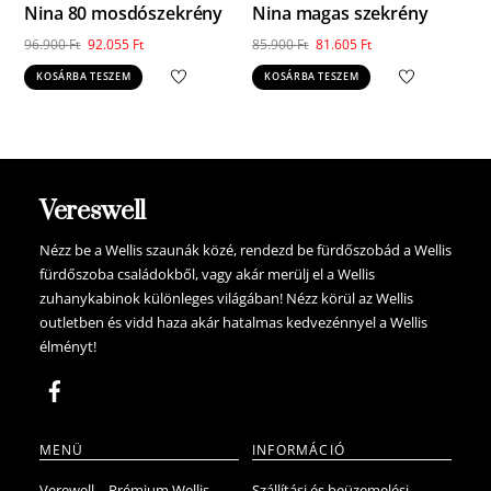
Nina 80 mosdószekrény
Nina magas szekrény
Original
Current
Original
Current
96.900
Ft
92.055
Ft
85.900
Ft
81.605
Ft
price
price
price
price
KOSÁRBA TESZEM
KOSÁRBA TESZEM
was:
is:
was:
is:
96.900 Ft.
92.055 Ft.
85.900 Ft.
81.605 Ft.
Vereswell
Nézz be a Wellis szaunák közé, rendezd be fürdőszobád a Wellis
fürdőszoba családokből, vagy akár merülj el a Wellis
zuhanykabinok különleges világában! Nézz körül az Wellis
outletben és vidd haza akár hatalmas kedvezénnyel a Wellis
élményt!
MENÜ
INFORMÁCIÓ
Verewell – Prémium Wellis
Szállítási és beüzemelési