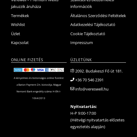
jakuzzik áruháza
információk
Termékek
Általános Szerződési Feltételek
Wishlist
Adatkezelési Tájékoztató
Üzlet
Cookie Tájékoztató
Kapcsolat
Impresszum
ONLINE FIZETÉS
ÜZLETÜNK
2092. Budakeszi Fő út 181.
A kényelmes és biztonságos online fizetést
+36 70 546 2391
a Barion Payment Zrt. biztosítja. Magyar
info@vereswell.hu
Nemzeti Bank engedély száma: H-EN-I-
1064/2013
Nyitvatartás:
H-P 9:00-17:00
(Hétvégi nyitvatartás előzetes
egyeztetés alapján)