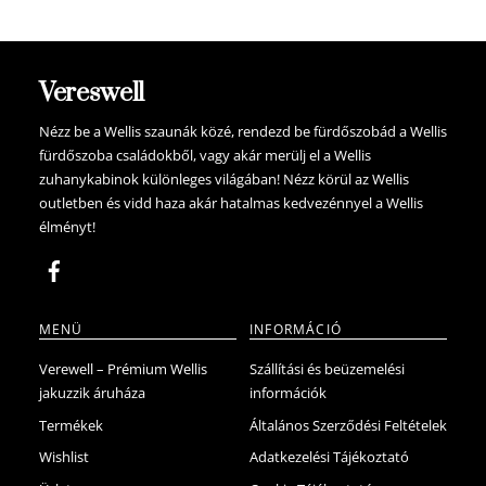
234.900 Ft.
164.900 Ft.
174.900 Ft.
122.900 Ft.
Vereswell
Nézz be a Wellis szaunák közé, rendezd be fürdőszobád a Wellis
fürdőszoba családokből, vagy akár merülj el a Wellis
zuhanykabinok különleges világában! Nézz körül az Wellis
outletben és vidd haza akár hatalmas kedvezénnyel a Wellis
élményt!
MENÜ
INFORMÁCIÓ
Verewell – Prémium Wellis
Szállítási és beüzemelési
jakuzzik áruháza
információk
Termékek
Általános Szerződési Feltételek
Wishlist
Adatkezelési Tájékoztató