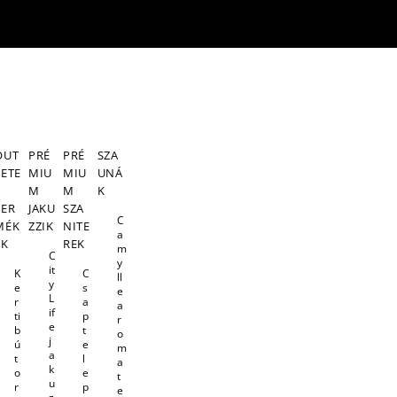
OUT
PRÉ
PRÉ
SZA
LETE
MIU
MIU
UNÁ
S
M
M
K
TER
JAKU
SZA
C
MÉK
ZZIK
NITE
a
EK
REK
m
C
y
it
K
C
ll
y
e
s
e
L
r
a
a
if
ti
p
r
e
b
t
o
j
ú
e
m
a
t
l
a
k
o
e
t
u
r
p
e