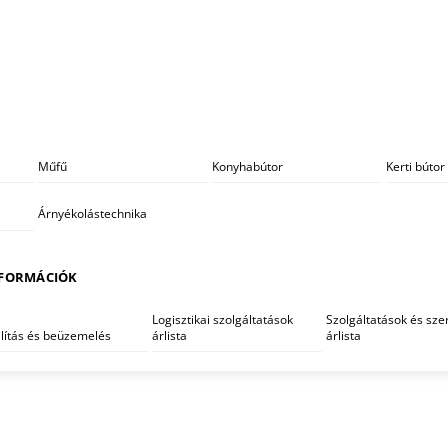
Műfű
Konyhabútor
Kerti bútor
Árnyékolástechnika
FORMÁCIÓK
Logisztikai szolgáltatások
Szolgáltatások és szer
llítás és beüzemelés
árlista
árlista