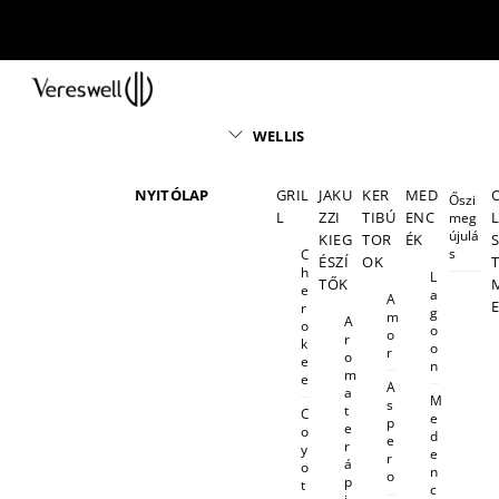
Skip
to
content
Menu
WELLIS
NYITÓLAP
GRIL
JAKU
KER
MED
Őszi
L
ZZI
TIBÚ
ENC
meg
újulá
KIEG
TOR
ÉK
s
C
ÉSZÍ
OK
h
L
TŐK
e
a
A
r
g
m
A
o
o
o
r
k
o
r
o
e
n
m
e
A
a
M
s
t
C
e
p
e
o
d
e
r
y
e
r
á
o
n
o
p
t
c