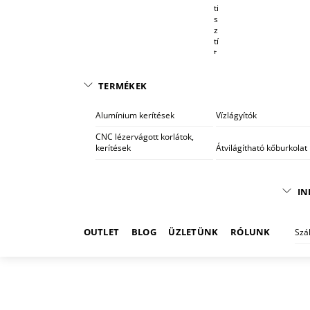
ti
s
z
tí
t
ó
r
e
TERMÉKEK
n
d
Alumínium kerítések
Vízlágyítók
s
z
CNC lézervágott korlátok,
e
kerítések
Átvilágítható kőburkolat
r
e
k
IN
OUTLET
BLOG
ÜZLETÜNK
RÓLUNK
Szá