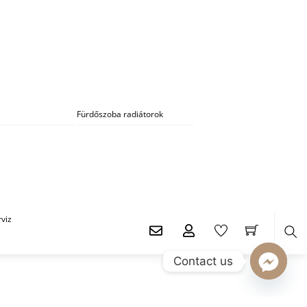
Fürdőszoba radiátorok
viz
Ker
Contact us