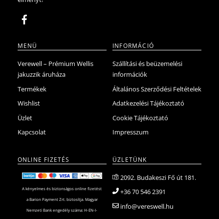
ki
MENÜ
INFORMÁCIÓ
Verewell – Prémium Wellis
Szállítási és beüzemelési
jakuzzik áruháza
információk
Termékek
Általános Szerződési Feltételek
Wishlist
Adatkezelési Tájékoztató
Üzlet
Cookie Tájékoztató
Kapcsolat
Impresszum
ONLINE FIZETÉS
ÜZLETÜNK
2092. Budakeszi Fő út 181.
A kényelmes és biztonságos online fizetést
+36 70 546 2391
a Barion Payment Zrt. biztosítja. Magyar
info@vereswell.hu
Nemzeti Bank engedély száma: H-EN-I-