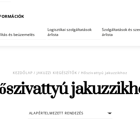
FORMÁCIÓK
Logisztikai szolgáltatások
Szolgáltatások és szer
llítás és beüzemelés
árlista
árlista
KEZDŐLAP
/
JAKUZZI KIEGÉSZÍTŐK
/ Hőszivattyú jakuzzikhoz
őszivattyú jakuzzikh