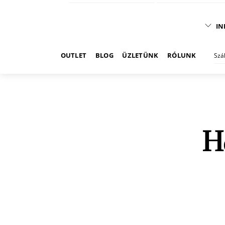
IN
OUTLET
BLOG
ÜZLETÜNK
RÓLUNK
Szá
H
Showing all 6 results