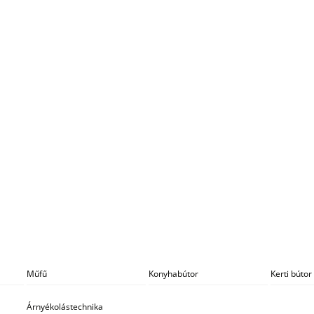
Műfű
Konyhabútor
Kerti bútor
Árnyékolástechnika