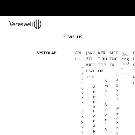
Skip
to
content
Menu
WELLIS
NYITÓLAP
GRIL
JAKU
KER
MED
Őszi
L
ZZI
TIBÚ
ENC
meg
újulá
KIEG
TOR
ÉK
s
C
ÉSZÍ
OK
h
L
TŐK
e
a
A
r
g
m
A
o
o
o
r
k
o
r
o
e
n
m
e
A
a
M
s
t
C
e
p
e
o
d
e
r
y
e
r
á
o
n
o
p
t
c