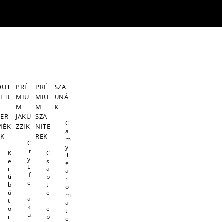
OUT
PRÉ
PRÉ
SZA
LETE
MIU
MIU
UNÁ
S
M
M
K
TER
JAKU
SZA
C
MÉK
ZZIK
NITE
a
EK
REK
m
C
y
it
K
C
ll
y
e
s
e
L
r
a
a
if
ti
p
r
e
b
t
o
j
ú
e
m
a
t
l
a
k
o
e
t
u
r
p
e