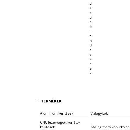
ti
s
z
tí
t
ó
r
e
n
d
s
z
e
r
e
k
TERMÉKEK
Alumínium kerítések
Vízlágyítók
CNC lézervágott korlátok,
kerítések
Átvilágítható kőburkolat