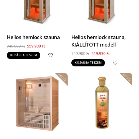
Helios hemlock szauna
Helios hemlock szauna,
KIÁLLÍTOTT modell
Original
Current
749.900
Ft
559.900
Ft
price
price
Original
Current
749.900
Ft
419.930
Ft
KOSÁRBA TESZEM
was:
is:
price
price
KOSÁRBA TESZEM
749.900 Ft.
559.900 Ft.
was:
is:
749.900 Ft.
419.930 Ft.
AKCIÓ!
AKCIÓ!