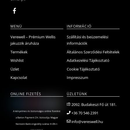
MENÜ
INFORMÁCIÓ
Verewell – Prémium Wellis
Szállítási és beüzemelési
jakuzzik áruháza
információk
Termékek
Általános Szerződési Feltételek
Wishlist
Adatkezelési Tájékoztató
Üzlet
Cookie Tájékoztató
Kapcsolat
Impresszum
ONLINE FIZETÉS
ÜZLETÜNK
2092. Budakeszi Fő út 181.
A kényelmes és biztonságos online fizetést
+36 70 546 2391
a Barion Payment Zrt. biztosítja. Magyar
info@vereswell.hu
Nemzeti Bank engedély száma: H-EN-I-