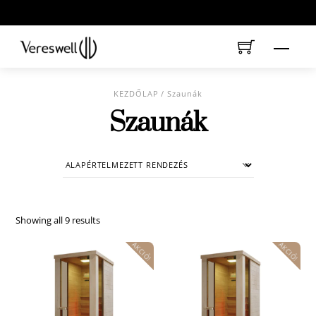
Skip
to
content
Menu
KEZDŐLAP
/ Szaunák
Szaunák
Showing all 9 results
AKCIÓ!
AKCIÓ!