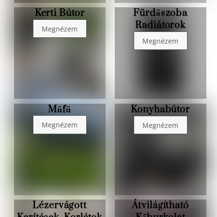
Kerti Bútor
Fürdőszoba
Link
Link
Radiátorok
Megnézem
Megnézem
Műfű
Konyhabútor
Link
Link
Megnézem
Megnézem
Lézervágott
Átvilágítható
Link
Link