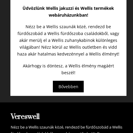
Üdvözlünk Wellis jakuzzi és Wellis termékek
webáruházunkban!
Nézz be a Wellis szaunák közé, rendezd be
fürdőszobád a Wellis fürdőszoba családokből, vagy
akár merülj el a Wellis zuhanykabinok különleges
világában! Nézz körül az Wellis outletben és vidd
haza akár hatalmas kedvezénnyel a Wellis élményt!
Akárhogy is döntesz, a Wellis élmény magáért
beszél!
Bővebben
Vereswell
Nézz be a Wellis szaunák közé, rendezd be fürdőszobád a Wellis