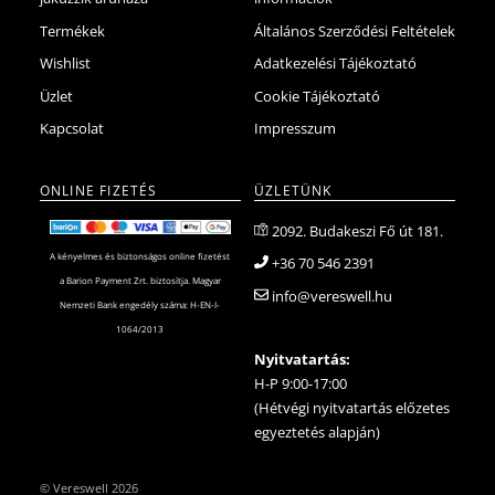
Termékek
Általános Szerződési Feltételek
Wishlist
Adatkezelési Tájékoztató
Üzlet
Cookie Tájékoztató
Kapcsolat
Impresszum
ONLINE FIZETÉS
ÜZLETÜNK
2092. Budakeszi Fő út 181.
A kényelmes és biztonságos online fizetést
+36 70 546 2391
a Barion Payment Zrt. biztosítja. Magyar
info@vereswell.hu
Nemzeti Bank engedély száma: H-EN-I-
1064/2013
Nyitvatartás:
H-P 9:00-17:00
(Hétvégi nyitvatartás előzetes
egyeztetés alapján)
©
Vereswell
2026