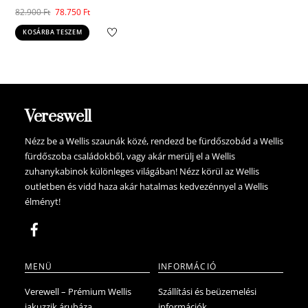
Original
Current
82.900
Ft
78.750
Ft
price
price
KOSÁRBA TESZEM
was:
is:
82.900 Ft.
78.750 Ft.
Vereswell
Nézz be a Wellis szaunák közé, rendezd be fürdőszobád a Wellis
fürdőszoba családokből, vagy akár merülj el a Wellis
zuhanykabinok különleges világában! Nézz körül az Wellis
outletben és vidd haza akár hatalmas kedvezénnyel a Wellis
élményt!
MENÜ
INFORMÁCIÓ
Verewell – Prémium Wellis
Szállítási és beüzemelési
jakuzzik áruháza
információk