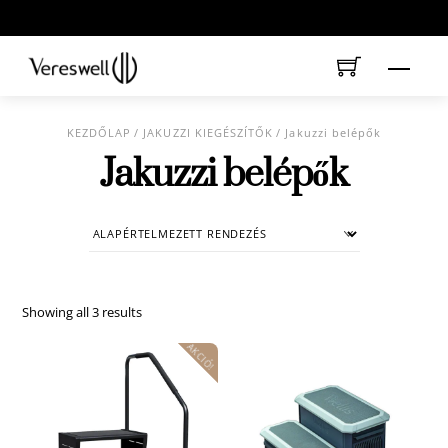
Skip
to
content
Menu
KEZDŐLAP
/
JAKUZZI KIEGÉSZÍTŐK
/ Jakuzzi belépők
Jakuzzi belépők
Showing all 3 results
AKCIÓ!