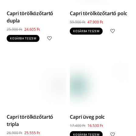
Capri törölközőtartó
Capri törölközőtartó polc
dupla
Original
Current
59.900
Ft
47.900
Ft
price
price
Original
Current
25.900
Ft
24.605
Ft
KOSÁRBA TESZEM
was:
is:
price
price
KOSÁRBA TESZEM
59.900 Ft.
47.900 Ft.
was:
is:
25.900 Ft.
24.605 Ft.
Capri törölközőtartó
Capri üveg polc
tripla
Original
Current
17.400
Ft
16.530
Ft
price
price
Original
Current
26.900
Ft
25.555
Ft
KOSÁRBA TESZEM