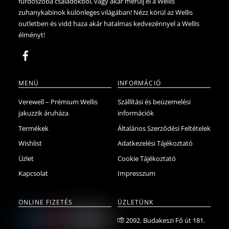
fürdőszoba családokből, vagy akár merülj el a Wellis
zuhanykabinok különleges világában! Nézz körül az Wellis
outletben és vidd haza akár hatalmas kedvezénnyel a Wellis
élményt!
MENÜ
INFORMÁCIÓ
Verewell – Prémium Wellis
Szállítási és beüzemelési
jakuzzik áruháza
információk
Termékek
Általános Szerződési Feltételek
Wishlist
Adatkezelési Tájékoztató
Üzlet
Cookie Tájékoztató
Kapcsolat
Impresszum
ONLINE FIZETÉS
ÜZLETÜNK
2092. Budakeszi Fő út 181.