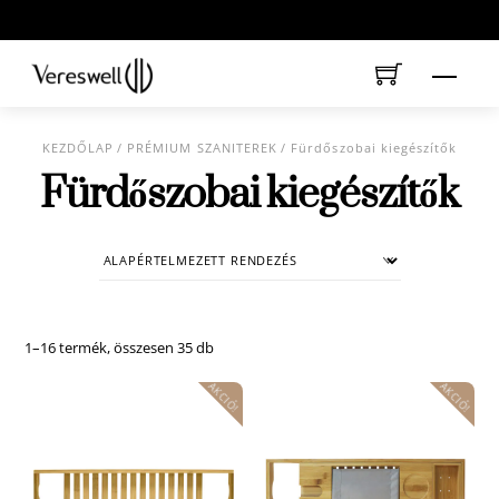
Skip
to
content
Menu
KEZDŐLAP
/
PRÉMIUM SZANITEREK
/ Fürdőszobai kiegészítők
Fürdőszobai kiegészítők
1–16 termék, összesen 35 db
AKCIÓ!
AKCIÓ!