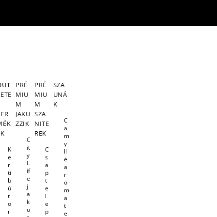
OUT
PRÉ
PRÉ
SZA
LETE
MIU
MIU
UNÁ
S
M
M
K
TER
JAKU
SZA
C
MÉK
ZZIK
NITE
a
EK
REK
m
C
y
it
K
C
ll
y
e
s
e
L
r
a
a
if
ti
p
r
e
b
t
o
j
ú
e
m
a
t
l
a
k
o
e
t
u
r
p
e