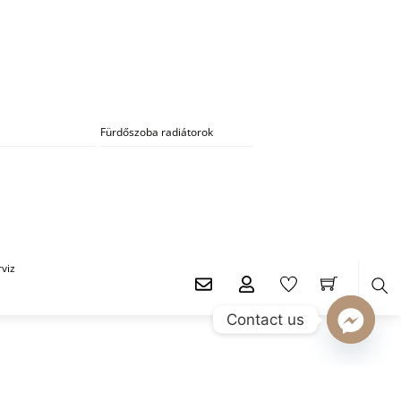
Fürdőszoba radiátorok
viz
Contact us
Ker