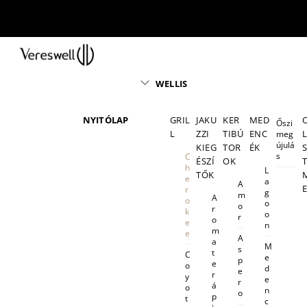
Skip
to
content
Menu
WELLIS
NYITÓLAP
GRIL
JAKU
KER
MED
Őszi
L
ZZI
TIBÚ
ENC
meg
újulá
KIEG
TOR
ÉK
s
C
ÉSZÍ
OK
h
L
TŐK
e
a
A
r
g
m
A
o
o
o
r
k
o
r
o
e
n
m
e
A
a
M
s
t
C
e
p
e
o
d
e
r
y
e
r
á
o
n
o
p
t
c