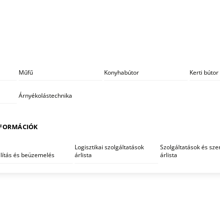
Műfű
Konyhabútor
Kerti bútor
Árnyékolástechnika
FORMÁCIÓK
Logisztikai szolgáltatások
Szolgáltatások és szer
llítás és beüzemelés
árlista
árlista
KEZDŐLAP
/
GRILL
/ Cherokee