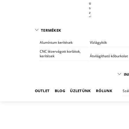
ti
s
z
tí
t
ó
TERMÉKEK
r
e
n
Alumínium kerítések
Vízlágyítók
d
s
CNC lézervágott korlátok,
z
kerítések
Átvilágítható kőburkolat
e
r
e
k
IN
OUTLET
BLOG
ÜZLETÜNK
RÓLUNK
Szá