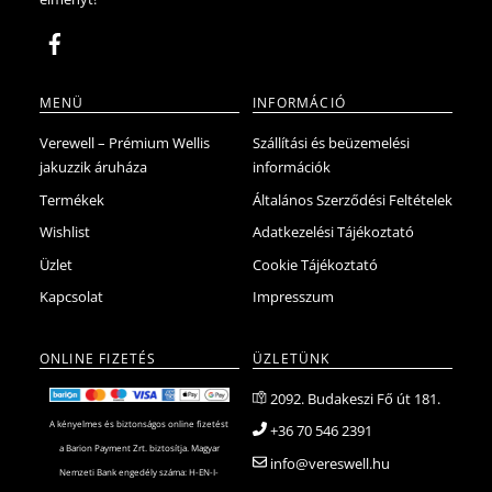
ki
MENÜ
INFORMÁCIÓ
Verewell – Prémium Wellis
Szállítási és beüzemelési
jakuzzik áruháza
információk
Termékek
Általános Szerződési Feltételek
Wishlist
Adatkezelési Tájékoztató
Üzlet
Cookie Tájékoztató
Kapcsolat
Impresszum
ONLINE FIZETÉS
ÜZLETÜNK
2092. Budakeszi Fő út 181.
A kényelmes és biztonságos online fizetést
+36 70 546 2391
a Barion Payment Zrt. biztosítja. Magyar
info@vereswell.hu
Nemzeti Bank engedély száma: H-EN-I-