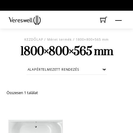
Skip
to
content
Menu
KEZDŐLAP
/ Méret termék / 1800×800×565 mm
1800×800×565 mm
Összesen 1 találat