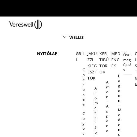
Skip
to
content
Menu
WELLIS
NYITÓLAP
GRIL
JAKU
KER
MED
Őszi
L
ZZI
TIBÚ
ENC
meg
újulá
KIEG
TOR
ÉK
s
C
ÉSZÍ
OK
h
L
TŐK
e
a
A
r
g
m
A
o
o
o
r
k
o
r
o
e
n
m
e
A
a
M
s
t
C
e
p
e
o
d
e
r
y
e
r
á
o
n
o
p
t
c