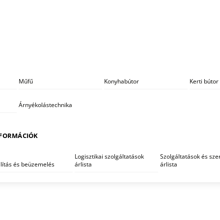
Műfű
Konyhabútor
Kerti bútor
Árnyékolástechnika
FORMÁCIÓK
Logisztikai szolgáltatások
Szolgáltatások és szer
llítás és beüzemelés
árlista
árlista