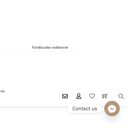
Fürdőszoba radiátorok
viz
Ker
Contact us