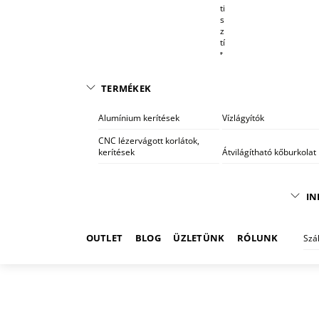
ti
s
z
tí
t
ó
r
TERMÉKEK
e
n
d
Alumínium kerítések
Vízlágyítók
s
z
CNC lézervágott korlátok,
e
kerítések
Átvilágítható kőburkolat
r
e
k
IN
OUTLET
BLOG
ÜZLETÜNK
RÓLUNK
Szá