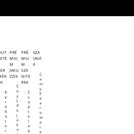
OUT
PRÉ
PRÉ
SZA
LETE
MIU
MIU
UNÁ
S
M
M
K
TER
JAKU
SZA
C
MÉK
ZZIK
NITE
a
EK
REK
m
C
y
it
K
C
ll
y
e
s
e
L
r
a
a
if
ti
p
r
e
b
t
o
j
ú
e
m
a
t
l
a
k
o
e
t
u
r
p
e