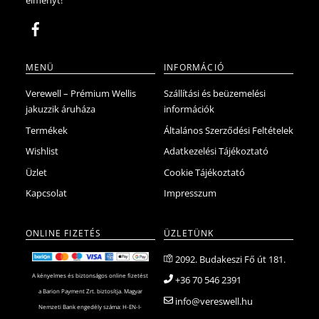
MENÜ
INFORMÁCIÓ
Verewell – Prémium Wellis
Szállítási és beüzemelési
jakuzzik áruháza
információk
Termékek
Általános Szerződési Feltételek
Wishlist
Adatkezelési Tájékoztató
Üzlet
Cookie Tájékoztató
Kapcsolat
Impresszum
ONLINE FIZETÉS
ÜZLETÜNK
2092. Budakeszi Fő út 181.
A kényelmes és biztonságos online fizetést
+36 70 546 2391
a Barion Payment Zrt. biztosítja. Magyar
info@vereswell.hu
Nemzeti Bank engedély száma: H-EN-I-