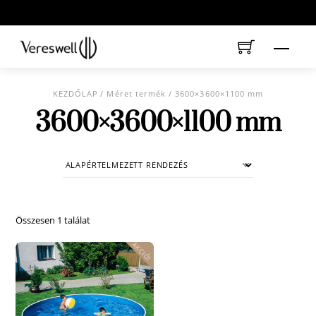
Skip
to
content
Menu
KEZDŐLAP
/ Méret termék / 3600×3600×1100 mm
3600×3600×1100 mm
Összesen 1 találat
AKCIÓ!