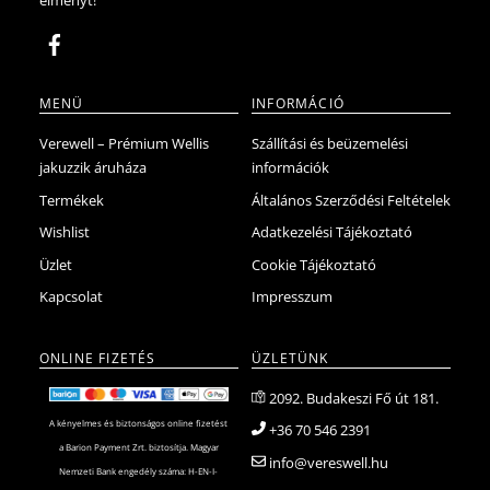
ki
MENÜ
INFORMÁCIÓ
Verewell – Prémium Wellis
Szállítási és beüzemelési
jakuzzik áruháza
információk
Termékek
Általános Szerződési Feltételek
Wishlist
Adatkezelési Tájékoztató
Üzlet
Cookie Tájékoztató
Kapcsolat
Impresszum
ONLINE FIZETÉS
ÜZLETÜNK
2092. Budakeszi Fő út 181.
A kényelmes és biztonságos online fizetést
+36 70 546 2391
a Barion Payment Zrt. biztosítja. Magyar
info@vereswell.hu
Nemzeti Bank engedély száma: H-EN-I-