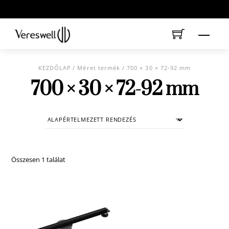
Skip
to
content
Menu
KEZDŐLAP
/ Méret termék / 700 × 30 × 72-92 mm
700 × 30 × 72-92 mm
Összesen 1 találat