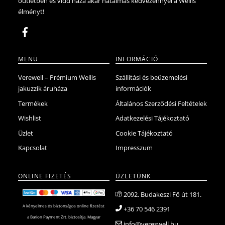
outletben és vidd haza akár hatalmas kedvezénnyel a Wellis
ki
választhat
élményt!
ki
MENÜ
INFORMÁCIÓ
Verewell – Prémium Wellis
Szállítási és beüzemelési
jakuzzik áruháza
információk
Termékek
Általános Szerződési Feltételek
Wishlist
Adatkezelési Tájékoztató
Üzlet
Cookie Tájékoztató
Kapcsolat
Impresszum
ONLINE FIZETÉS
ÜZLETÜNK
2092. Budakeszi Fő út 181.
A kényelmes és biztonságos online fizetést
+36 70 546 2391
a Barion Payment Zrt. biztosítja. Magyar
info@vereswell.hu