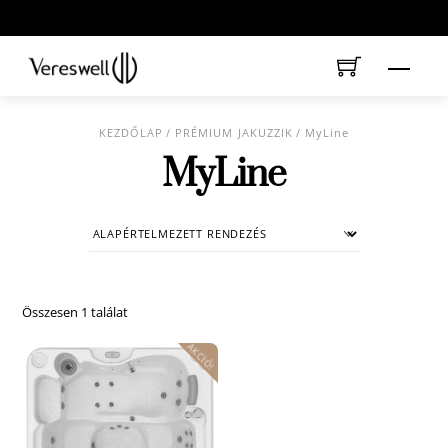
Skip
to
content
Menu
KEZDŐLAP
/
PRÉMIUM JAKUZZIK
/ MyLine
MyLine
Összesen 1 találat
AKCIÓ!