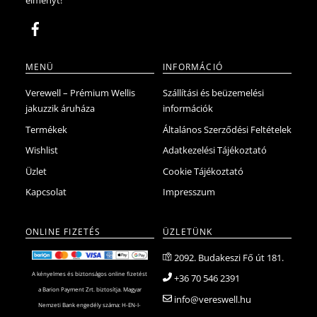
MENÜ
INFORMÁCIÓ
Verewell – Prémium Wellis
Szállítási és beüzemelési
jakuzzik áruháza
információk
Termékek
Általános Szerződési Feltételek
Wishlist
Adatkezelési Tájékoztató
Üzlet
Cookie Tájékoztató
Kapcsolat
Impresszum
ONLINE FIZETÉS
ÜZLETÜNK
2092. Budakeszi Fő út 181.
A kényelmes és biztonságos online fizetést
+36 70 546 2391
a Barion Payment Zrt. biztosítja. Magyar
info@vereswell.hu
Nemzeti Bank engedély száma: H-EN-I-