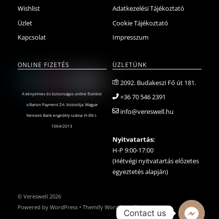
Wishlist
Adatkezelési Tájékoztató
Üzlet
Cookie Tájékoztató
Kapcsolat
Impresszum
ONLINE FIZETÉS
ÜZLETÜNK
2092. Budakeszi Fő út 181.
A kényelmes és biztonságos online fizetést
+36 70 546 2391
a Barion Payment Zrt. biztosítja. Magyar
info@vereswell.hu
Nemzeti Bank engedély száma: H-EN-I-
1064/2013
Nyitvatartás:
H-P 9:00-17:00
(Hétvégi nyitvatartás előzetes
egyeztetés alapján)
©
Vereswell
2026
Powered by
WordPress
•
Themify WordPress Themes
Contact us