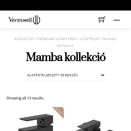
Skip
to
content
Menu
KEZDŐLAP
/
PRÉMIUM SZANITEREK
/
CSAPTELEP
/ Mamba
kollekció
Mamba kollekció
Showing all 13 results
AKCIÓ!