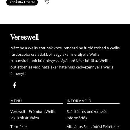
KOSÁRBA TESZEM
was:
is:
22.900 Ft.
21.755 Ft.
Vereswell
Nézz be a Wellis szaunák közé, rendezd be fürdőszobád a Wellis
fürdőszoba családokből, vagy akár merülj el a Wellis
zuhanykabinok különleges világában! Nézz körül az Wellis
outletben és vidd haza akár hatalmas kedvezénnyel a Wellis
élményt!
MENÜ
INFORMÁCIÓ
Verewell – Prémium Wellis
Szállítási és beüzemelési
jakuzzik áruháza
információk
Termékek
Általános Szerződési Feltételek