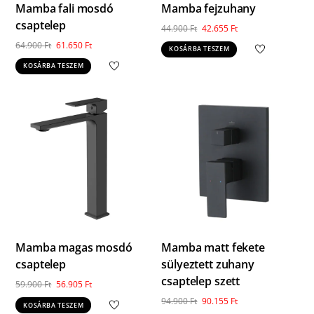
Mamba fali mosdó
Mamba fejzuhany
csaptelep
Original
Current
44.900
Ft
42.655
Ft
price
price
Original
Current
64.900
Ft
61.650
Ft
KOSÁRBA TESZEM
was:
is:
price
price
KOSÁRBA TESZEM
44.900 Ft.
42.655 Ft.
was:
is:
64.900 Ft.
61.650 Ft.
Mamba magas mosdó
Mamba matt fekete
csaptelep
sülyeztett zuhany
csaptelep szett
Original
Current
59.900
Ft
56.905
Ft
price
price
Original
Current
94.900
Ft
90.155
Ft
KOSÁRBA TESZEM