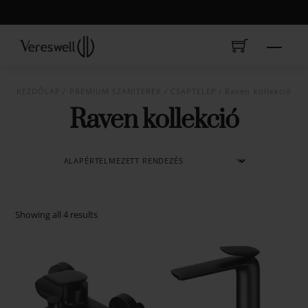
Skip
to
content
Menu
KEZDŐLAP
/
PRÉMIUM SZANITEREK
/
CSAPTELEP
/ Raven kollekció
Raven kollekció
Showing all 4 results