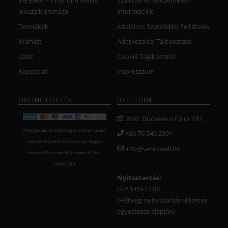
Verewell – Prémium Wellis
Szállítási és beüzemelési
jakuzzik áruháza
információk
Termékek
Általános Szerződési Feltételek
Wishlist
Adatkezelési Tájékoztató
Üzlet
Cookie Tájékoztató
Kapcsolat
Impresszum
ONLINE FIZETÉS
ÜZLETÜNK
2092. Budakeszi Fő út 181.
A kényelmes és biztonságos online fizetést
+36 70 546 2391
a Barion Payment Zrt. biztosítja. Magyar
info@vereswell.hu
Nemzeti Bank engedély száma: H-EN-I-
1064/2013
Nyitvatartás:
H-P 9:00-17:00
(Hétvégi nyitvatartás előzetes
egyeztetés alapján)