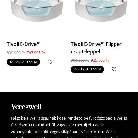
Tivoli E-Drive™
Tivoli E-Drive™ Flipper
csapteleppel
Original
Current
839.900
Ft
797.905
Ft
price
price
Original
Current
984.800
Ft
935.560
Ft
KOSÁRBA TESZEM
was:
is:
price
price
KOSÁRBA TESZEM
839.900 Ft.
797.905 Ft.
was:
is:
984.800 Ft.
935.560 Ft.
Vereswell
Nézz be a Wellis szaunák közé, rendezd be fürdőszobád a Wellis
fürdőszoba családokből, vagy akár merülj el a Wellis
zuhanykabinok különleges világában! Nézz körül az Wellis