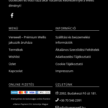
outletben és vidd haza akár hatalmas kedvezénnyel a Wellis
élményt!
MENÜ
INFORMÁCIÓ
Verewell – Prémium Wellis
Szállítási és beüzemelési
jakuzzik áruháza
információk
Termékek
Általános Szerződési Feltételek
Wishlist
Adatkezelési Tájékoztató
Üzlet
Cookie Tájékoztató
Kapcsolat
Impresszum
ONLINE FIZETÉS
ÜZLETÜNK
2092. Budakeszi Fő út 181.
A kényelmes és biztonságos online fizetést
+36 70 546 2391
a Barion Payment Zrt. biztosítja. Magyar
info@vereswell.hu