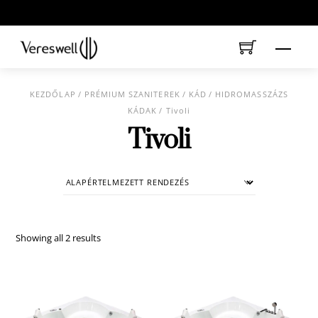
Skip
to
content
Menu
KEZDŐLAP
/
PRÉMIUM SZANITEREK
/
KÁD
/
HIDROMASSZÁZS
KÁDAK
/ Tivoli
Tivoli
Showing all 2 results