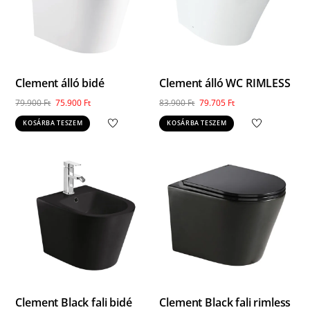
Clement álló bidé
Clement álló WC RIMLESS
Original
Current
Original
Current
79.900
Ft
75.900
Ft
83.900
Ft
79.705
Ft
price
price
price
price
KOSÁRBA TESZEM
KOSÁRBA TESZEM
was:
is:
was:
is:
79.900 Ft.
75.900 Ft.
83.900 Ft.
79.705 Ft.
Clement Black fali bidé
Clement Black fali rimless