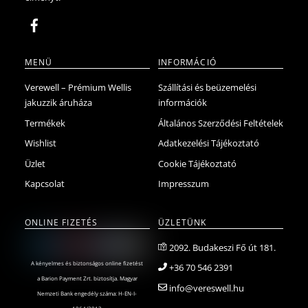
MENÜ
INFORMÁCIÓ
Verewell – Prémium Wellis
Szállítási és beüzemelési
jakuzzik áruháza
információk
Termékek
Általános Szerződési Feltételek
Wishlist
Adatkezelési Tájékoztató
Üzlet
Cookie Tájékoztató
Kapcsolat
Impresszum
ONLINE FIZETÉS
ÜZLETÜNK
2092. Budakeszi Fő út 181.
A kényelmes és biztonságos online fizetést
+36 70 546 2391
a Barion Payment Zrt. biztosítja. Magyar
info@vereswell.hu
Nemzeti Bank engedély száma: H-EN-I-