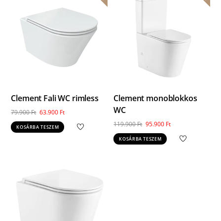
Clement Fali WC rimless
Clement monoblokkos
WC
Original
Current
79.900
Ft
63.900
Ft
price
price
Original
Current
119.900
Ft
95.900
Ft
KOSÁRBA TESZEM
was:
is:
price
price
KOSÁRBA TESZEM
79.900 Ft.
63.900 Ft.
was:
is:
119.900 Ft.
95.900 Ft.