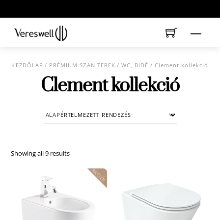
Skip
to
content
Menu
KEZDŐLAP
/
PRÉMIUM SZANITEREK
/
WC, BIDÉ
/ Clement kollekció
Clement kollekció
Showing all 9 results
AKCIÓ!