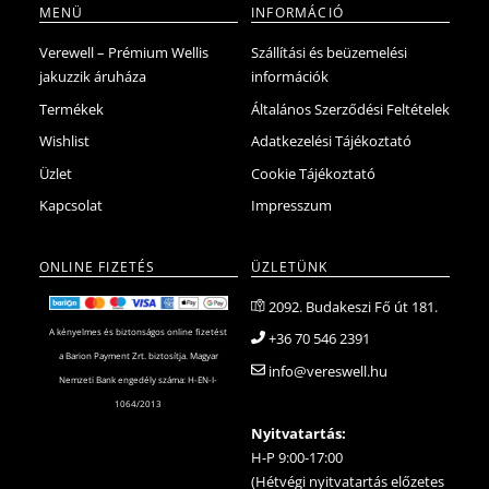
MENÜ
INFORMÁCIÓ
Verewell – Prémium Wellis
Szállítási és beüzemelési
jakuzzik áruháza
információk
Termékek
Általános Szerződési Feltételek
Wishlist
Adatkezelési Tájékoztató
Üzlet
Cookie Tájékoztató
Kapcsolat
Impresszum
ONLINE FIZETÉS
ÜZLETÜNK
2092. Budakeszi Fő út 181.
A kényelmes és biztonságos online fizetést
+36 70 546 2391
a Barion Payment Zrt. biztosítja. Magyar
info@vereswell.hu
Nemzeti Bank engedély száma: H-EN-I-
1064/2013
Nyitvatartás:
H-P 9:00-17:00
(Hétvégi nyitvatartás előzetes