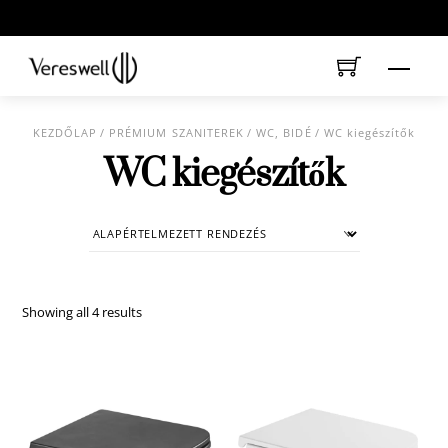
Skip
to
content
Menu
KEZDŐLAP
/
PRÉMIUM SZANITEREK
/
WC, BIDÉ
/ WC kiegészítők
WC kiegészítők
Showing all 4 results