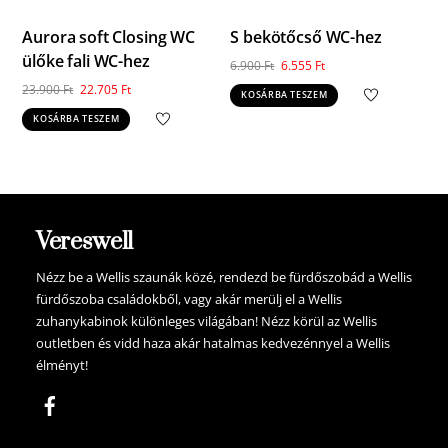
Aurora soft Closing WC
S bekötőcső WC-hez
ülőke fali WC-hez
Original
Current
6.900
Ft
6.555
Ft
price
price
Original
Current
23.900
Ft
22.705
Ft
KOSÁRBA TESZEM
was:
is:
price
price
KOSÁRBA TESZEM
6.900 Ft.
6.555 Ft.
was:
is:
23.900 Ft.
22.705 Ft.
Vereswell
Nézz be a Wellis szaunák közé, rendezd be fürdőszobád a Wellis
fürdőszoba családokből, vagy akár merülj el a Wellis
zuhanykabinok különleges világában! Nézz körül az Wellis
outletben és vidd haza akár hatalmas kedvezénnyel a Wellis
élményt!