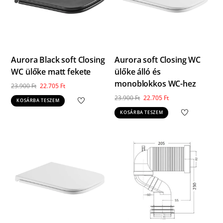
Aurora Black soft Closing
Aurora soft Closing WC
WC ülőke matt fekete
ülőke álló és
monoblokkos WC-hez
Original
Current
23.900
Ft
22.705
Ft
price
price
Original
Current
23.900
Ft
22.705
Ft
KOSÁRBA TESZEM
was:
is:
price
price
KOSÁRBA TESZEM
23.900 Ft.
22.705 Ft.
was:
is:
23.900 Ft.
22.705 Ft.