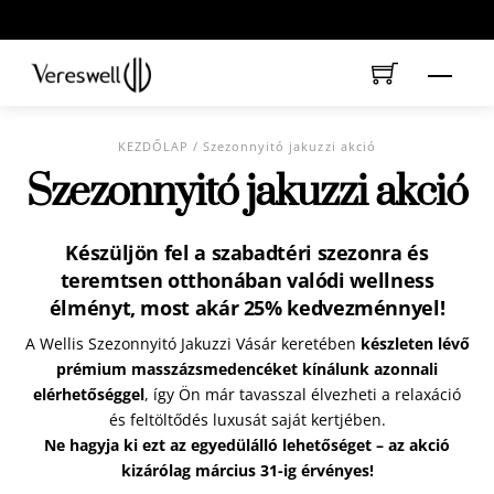
Skip
to
content
Menu
KEZDŐLAP
/ Szezonnyitó jakuzzi akció
Szezonnyitó jakuzzi akció
Készüljön fel a szabadtéri szezonra és
teremtsen otthonában valódi wellness
élményt, most akár 25% kedvezménnyel!
A Wellis Szezonnyitó Jakuzzi Vásár keretében
készleten lévő
prémium masszázsmedencéket kínálunk azonnali
elérhetőséggel
, így Ön már tavasszal élvezheti a relaxáció
és feltöltődés luxusát saját kertjében.
Ne hagyja ki ezt az egyedülálló lehetőséget – az akció
kizárólag március 31-ig érvényes!