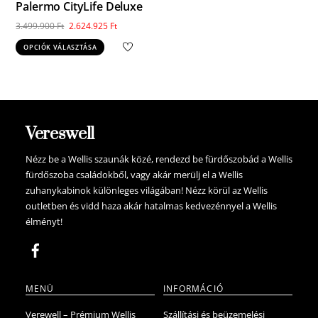
Palermo CityLife Deluxe
Original
Current
3.499.900
Ft
2.624.925
Ft
price
price
Ennek
OPCIÓK VÁLASZTÁSA
was:
is:
a
3.499.900 Ft.
2.624.925 Ft.
terméknek
több
variációja
van.
Vereswell
A
változatok
Nézz be a Wellis szaunák közé, rendezd be fürdőszobád a Wellis
fürdőszoba családokből, vagy akár merülj el a Wellis
a
zuhanykabinok különleges világában! Nézz körül az Wellis
termékoldalon
outletben és vidd haza akár hatalmas kedvezénnyel a Wellis
választhatók
élményt!
ki
MENÜ
INFORMÁCIÓ
Verewell – Prémium Wellis
Szállítási és beüzemelési