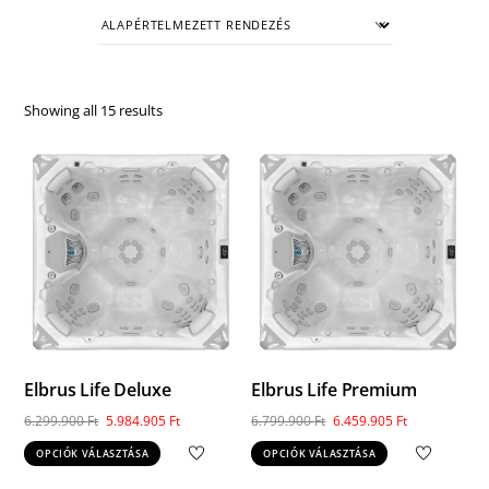
Showing all 15 results
Elbrus Life Deluxe
Elbrus Life Premium
Original
Current
Original
Current
6.299.900
Ft
5.984.905
Ft
6.799.900
Ft
6.459.905
Ft
price
price
price
price
Ennek
Ennek
OPCIÓK VÁLASZTÁSA
OPCIÓK VÁLASZTÁSA
was:
is:
was:
is:
a
a