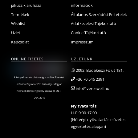
jakuzzik áruháza
információk
Termékek
Általános Szerződési Feltételek
Wishlist
Adatkezelési Tájékoztató
Üzlet
Cookie Tájékoztató
Kapcsolat
Impresszum
ONLINE FIZETÉS
ÜZLETÜNK
2092. Budakeszi Fő út 181.
A kényelmes és biztonságos online fizetést
+36 70 546 2391
a Barion Payment Zrt. biztosítja. Magyar
info@vereswell.hu
Nemzeti Bank engedély száma: H-EN-I-
1064/2013
Nyitvatartás:
H-P 9:00-17:00
(Hétvégi nyitvatartás előzetes
egyeztetés alapján)