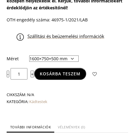
középen helyezkedik el.
Kérjük, további információkért
érdeklődjön az értékesítőnél!
OTH engedély száma: 46975-1/2021/LAB
Szállítási és beüzemelési információk
Méret
Aral
KOSÁRBA TESZEM
-
+
akrilkád
mennyiség
CIKKSZÁM:
N/A
KATEGÓRIA:
Kádtestek
TOVÁBBI INFORMÁCIÓK
VÉLEMÉNYEK (0)