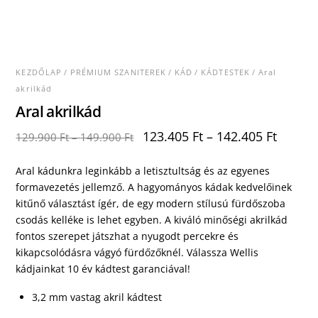
KEZDŐLAP
/
PRÉMIUM SZANITEREK
/
KÁD
/
KÁDTESTEK
/ Aral
akrilkád
Aral akrilkád
123.405
Ft
–
142.405
Ft
129.900
Ft
–
149.900
Ft
Aral kádunkra leginkább a letisztultság és az egyenes
formavezetés jellemző. A hagyományos kádak kedvelőinek
kitűnő választást ígér, de egy modern stílusú fürdőszoba
csodás kelléke is lehet egyben. A kiváló minőségi akrilkád
fontos szerepet játszhat a nyugodt percekre és
kikapcsolódásra vágyó fürdőzőknél. Válassza Wellis
kádjainkat 10 év kádtest garanciával!
3,2 mm vastag akril kádtest