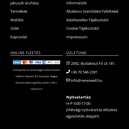
jakuzzik áruháza
információk
Termékek
Általános Szerződési Feltételek
Wishlist
Adatkezelési Tájékoztató
Üzlet
Cookie Tájékoztató
Kapcsolat
Impresszum
ONLINE FIZETÉS
ÜZLETÜNK
2092. Budakeszi Fő út 181.
A kényelmes és biztonságos online fizetést
+36 70 546 2391
a Barion Payment Zrt. biztosítja. Magyar
info@vereswell.hu
Nemzeti Bank engedély száma: H-EN-I-
1064/2013
Nyitvatartás:
H-P 9:00-17:00
(Hétvégi nyitvatartás előzetes
egyeztetés alapján)