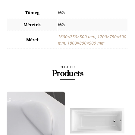
Tömeg
N/A
Méretek
N/A
1600×750×500 mm
,
1700×750×500
Méret
mm
,
1800×800×500 mm
RELATED
Products