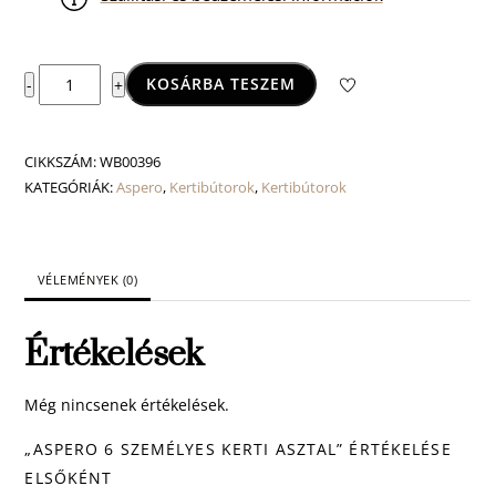
Aspero
KOSÁRBA TESZEM
-
+
6
személyes
kerti
CIKKSZÁM:
WB00396
asztal
KATEGÓRIÁK:
Aspero
,
Kertibútorok
,
Kertibútorok
mennyiség
VÉLEMÉNYEK (0)
Értékelések
Még nincsenek értékelések.
„ASPERO 6 SZEMÉLYES KERTI ASZTAL” ÉRTÉKELÉSE
ELSŐKÉNT