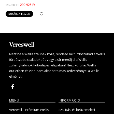
Original
Current
299.925
Ft
399.900
Ft
price
price
KOSÁRBA TESZEM
was:
is:
399.900 Ft.
299.925 Ft.
Vereswell
Nézz be a Wellis szaunák közé, rendezd be fürdőszobád a Wellis
fürdőszoba családokből, vagy akár merülj el a Wellis
zuhanykabinok különleges világában! Nézz körül az Wellis
outletben és vidd haza akár hatalmas kedvezénnyel a Wellis
élményt!
MENÜ
INFORMÁCIÓ
Verewell – Prémium Wellis
Szállítási és beüzemelési