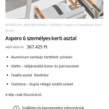
KEZDŐLAP
/
KERTIBÚTOROK
/
ASPERO
/ Aspero 6 személyes kerti
asztal
Aspero 6 személyes kerti asztal
Original
Current
367.425
Ft
489.900
Ft
price
price
was:
is:
Alumínium tartóváz törtfehér színben
489.900 Ft.
367.425 Ft.
Olefin – időjárásálló bútor és párnaszövet
Teakfa asztal felsőrész
Textilene – Dupla rétegű vízálló szövet
A kép csak illusztráció.
Szállítási és beüzemelési információk