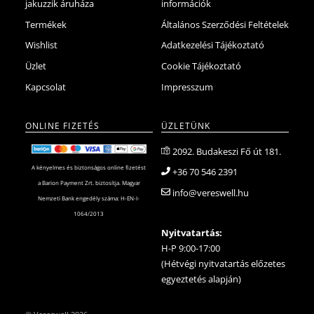
jakuzzik áruháza
információk
Termékek
Általános Szerződési Feltételek
Wishlist
Adatkezelési Tájékoztató
Üzlet
Cookie Tájékoztató
Kapcsolat
Impresszum
ONLINE FIZETÉS
ÜZLETÜNK
2092. Budakeszi Fő út 181.
A kényelmes és biztonságos online fizetést
+36 70 546 2391
a Barion Payment Zrt. biztosítja. Magyar
info@vereswell.hu
Nemzeti Bank engedély száma: H-EN-I-
1064/2013
Nyitvatartás:
H-P 9:00-17:00
(Hétvégi nyitvatartás előzetes
egyeztetés alapján)