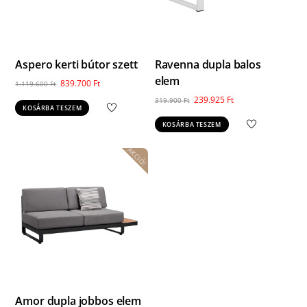
Aspero kerti bútor szett
Ravenna dupla balos
elem
Original
Current
839.700
Ft
1.119.600
Ft
price
price
Original
Current
239.925
Ft
319.900
Ft
KOSÁRBA TESZEM
was:
is:
price
price
KOSÁRBA TESZEM
1.119.600 Ft.
839.700 Ft.
was:
is:
319.900 Ft.
239.925 Ft.
AKCIÓ!
Amor dupla jobbos elem