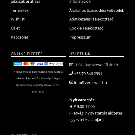
jakuzzik áruháza
információk
Termékek
Általános Szerződési Feltételek
Wishlist
Adatkezelési Tájékoztató
Üzlet
Cookie Tájékoztató
Kapcsolat
Impresszum
ONLINE FIZETÉS
ÜZLETÜNK
2092. Budakeszi Fő út 181.
A kényelmes és biztonságos online fizetést
+36 70 546 2391
a Barion Payment Zrt. biztosítja. Magyar
info@vereswell.hu
Nemzeti Bank engedély száma: H-EN-I-
1064/2013
Nyitvatartás:
H-P 9:00-17:00
(Hétvégi nyitvatartás előzetes
egyeztetés alapján)
©
Vereswell
2026