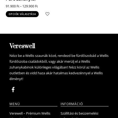
91.900
Ft
–
129.900
Ft
Ennek
OPCIÓK VÁLASZTÁSA
a
terméknek
több
variációja
van.
Vereswell
A
változatok
Nézz be a Wellis szaunák közé, rendezd be fürdőszobád a Wellis
fürdőszoba családokből, vagy akár merülj el a Wellis
a
zuhanykabinok különleges világában! Nézz körül az Wellis
termékoldalon
outletben és vidd haza akár hatalmas kedvezénnyel a Wellis
választhatók
élményt!
ki
MENÜ
INFORMÁCIÓ
Verewell – Prémium Wellis
Szállítási és beüzemelési