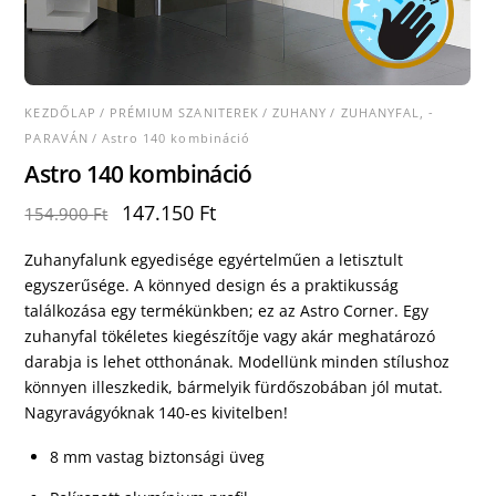
KEZDŐLAP
/
PRÉMIUM SZANITEREK
/
ZUHANY
/
ZUHANYFAL, -
PARAVÁN
/ Astro 140 kombináció
Astro 140 kombináció
Original
Current
147.150
Ft
154.900
Ft
price
price
was:
is:
Zuhanyfalunk egyedisége egyértelműen a letisztult
154.900 Ft.
147.150 Ft.
egyszerűsége. A könnyed design és a praktikusság
találkozása egy termékünkben; ez az Astro Corner. Egy
zuhanyfal tökéletes kiegészítője vagy akár meghatározó
darabja is lehet otthonának. Modellünk minden stílushoz
könnyen illeszkedik, bármelyik fürdőszobában jól mutat.
Nagyravágyóknak 140-es kivitelben!
8 mm vastag biztonsági üveg