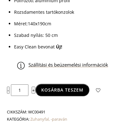
Polírozott alumínium profil
Rozsdamentes tartókonzolok
Méret:140x190cm
Szabad nyílás: 50 cm
Easy Clean bevonat
ÚJ!
Szállítási és beüzemelési információk
Astro
KOSÁRBA TESZEM
-
+
140
kombináció
mennyiség
CIKKSZÁM:
WC00491
KATEGÓRIA:
Zuhanyfal, -paraván