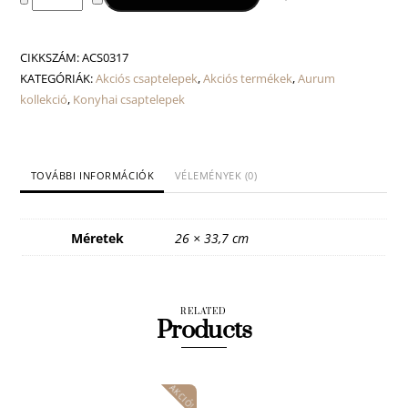
konyhai
csaptelep
mennyiség
CIKKSZÁM:
ACS0317
KATEGÓRIÁK:
Akciós csaptelepek
,
Akciós termékek
,
Aurum
kollekció
,
Konyhai csaptelepek
TOVÁBBI INFORMÁCIÓK
VÉLEMÉNYEK (0)
Méretek
26 × 33,7 cm
RELATED
Products
AKCIÓ!