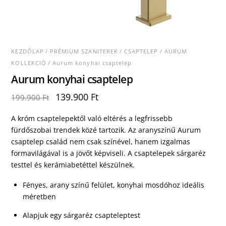
KEZDŐLAP
/
PRÉMIUM SZANITEREK
/
CSAPTELEP
/
AURUM
KOLLEKCIÓ
/ Aurum konyhai csaptelep
Aurum konyhai csaptelep
Original
Current
139.900
Ft
199.900
Ft
price
price
was:
is:
A króm csaptelepektől való eltérés a legfrissebb
199.900 Ft.
139.900 Ft.
fürdőszobai trendek közé tartozik. Az aranyszínű Aurum
csaptelep család nem csak színével, hanem izgalmas
formavilágával is a jövőt képviseli. A csaptelepek sárgaréz
testtel és kerámiabetéttel készülnek.
Fényes, arany színű felület, konyhai mosdóhoz ideális
méretben
Alapjuk egy sárgaréz csapteleptest