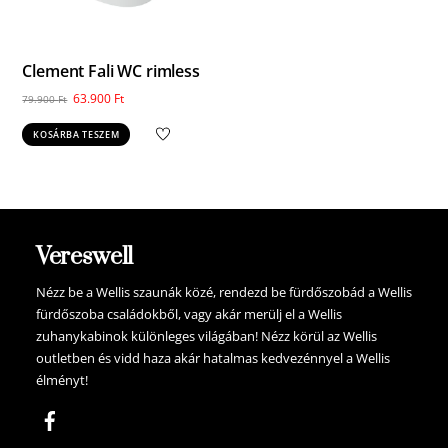
Clement Fali WC rimless
Original
Current
63.900
Ft
79.900
Ft
price
price
KOSÁRBA TESZEM
was:
is:
79.900 Ft.
63.900 Ft.
Vereswell
Nézz be a Wellis szaunák közé, rendezd be fürdőszobád a Wellis
fürdőszoba családokből, vagy akár merülj el a Wellis
zuhanykabinok különleges világában! Nézz körül az Wellis
outletben és vidd haza akár hatalmas kedvezénnyel a Wellis
élményt!