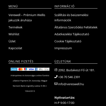
MENÜ
INFORMÁCIÓ
Verewell – Prémium Wellis
Szállítási és beüzemelési
jakuzzik áruháza
információk
Termékek
Általános Szerződési Feltételek
Wishlist
Adatkezelési Tájékoztató
Üzlet
Cookie Tájékoztató
Kapcsolat
Impresszum
ONLINE FIZETÉS
ÜZLETÜNK
2092. Budakeszi Fő út 181.
A kényelmes és biztonságos online fizetést
+36 70 546 2391
a Barion Payment Zrt. biztosítja. Magyar
info@vereswell.hu
Nemzeti Bank engedély száma: H-EN-I-
1064/2013
Nyitvatartás:
H-P 9:00-17:00