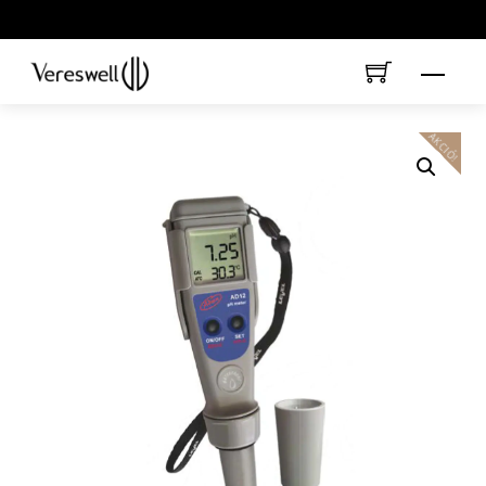
Skip
to
content
Menu
AKCIÓ!