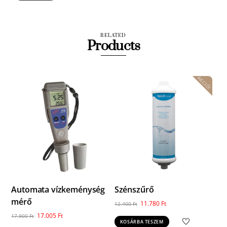
RELATED
Products
AKCIÓ!
Automata vízkeménység
Szénszűrő
mérő
Original
Current
11.780
Ft
12.400
Ft
price
price
Original
Current
17.005
Ft
17.900
Ft
KOSÁRBA TESZEM
was:
is:
price
price