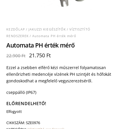
KEZDŐLAP
/
JAKUZZI KIEGÉSZÍTŐK
/
VÍZTISZTÍTÓ
RENDSZEREK
/ Automata PH érték mérő
Automata PH érték mérő
Original
Current
21.750
Ft
22.900
Ft
price
price
was:
is:
Ezzel a zsebben elférő kézi műszerrel folyamatosan
22.900 Ft.
21.750 Ft.
ellenőrizheti medencéje vízének PH szintjét és hőfokát
gondoskodhat a megfelelő vegyszerezéséről.
cseppálló (IP67)
ELŐRENDELHETŐ!
Elfogyott
CIKKSZÁM:
SZE0976