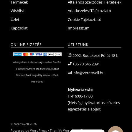
Termékek
Általános Szerződési Feltételek
Wishlist
Adatkezelési Tájékoztató
Üzlet
Cookie Tájékoztató
Kapcsolat
Impresszum
ONLINE FIZETÉS
ÜZLETÜNK
2092. Budakeszi Fő út 181.
A kényelmes és biztonságos online fizetést
+36 70 546 2391
a Barion Payment Zrt. biztosítja. Magyar
info@vereswell.hu
Nemzeti Bank engedély száma: H-EN-I-
1064/2013
Nyitvatartás:
H-P 9:00-17:00
(Hétvégi nyitvatartás előzetes
egyeztetés alapján)
©
Vereswell
2026
Powered by
WordPress
•
Themify WordPress Themes