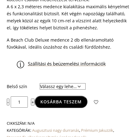
A 6 x 2,3 méteres medence kialakítása maximális kényelmet
és funkcionalitást biztosít. Két végén napozóágy található,
melyek közül az egyik 10 cm-rel a vízszint alatt helyezkedik
el, így tökéletes helyet biztosít a pihenéshez.
A Beach Club Deluxe medence 2 db ellenáramoltató
fúvókával, ideális úszáshoz és családi fürdőzéshez.
Szállítási és beüzemelési információk
Belső szín
Beach
KOSÁRBA TESZEM
-
+
Club
Deluxe
úszómedence
CIKKSZÁM:
N/A
mennyiség
KATEGÓRIÁK:
Augusztusi nagy durranás
,
Prémium Jakuzzik
,