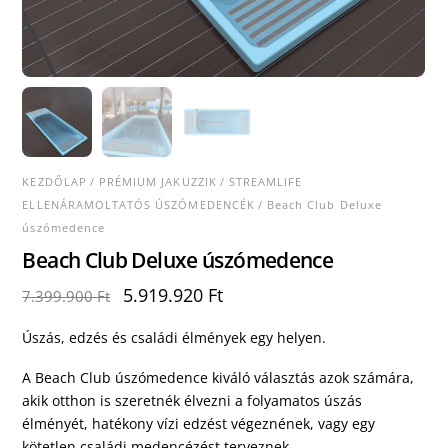
KEZDŐLAP
/
PRÉMIUM JAKUZZIK
/
STREAMLIFE
ELLENÁRAMOLTATÓS ÚSZÓMEDENCÉK
/ Beach Club Deluxe
úszómedence
Beach Club Deluxe úszómedence
Original
Current
5.919.920
Ft
7.399.900
Ft
price
price
was:
is:
Úszás, edzés és családi élmények egy helyen.
7.399.900 Ft.
5.919.920 Ft.
A Beach Club úszómedence kiváló választás azok számára,
akik otthon is szeretnék élvezni a folyamatos úszás
élményét, hatékony vízi edzést végeznének, vagy egy
kötetlen családi medencézést terveznek.