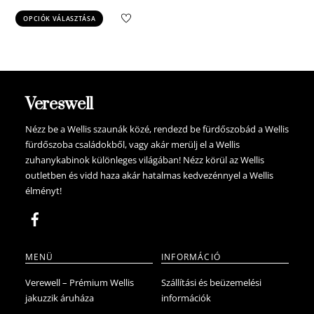
price
price
Ennek
OPCIÓK VÁLASZTÁSA
was:
is:
a
9.199.900 Ft.
8.739.905 Ft.
terméknek
több
variációja
van.
Vereswell
A
változatok
Nézz be a Wellis szaunák közé, rendezd be fürdőszobád a Wellis
fürdőszoba családokből, vagy akár merülj el a Wellis
a
zuhanykabinok különleges világában! Nézz körül az Wellis
termékoldalon
outletben és vidd haza akár hatalmas kedvezénnyel a Wellis
választhatók
élményt!
ki
MENÜ
INFORMÁCIÓ
Verewell – Prémium Wellis
Szállítási és beüzemelési
jakuzzik áruháza
információk