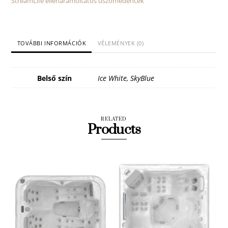
StreamLife ellenáramoltatós úszómedencék
TOVÁBBI INFORMÁCIÓK
VÉLEMÉNYEK (0)
Belső szín
Ice White, SkyBlue
RELATED
Products