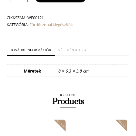
akasztó
dupla
mennyiség
CIKKSZÁM:
WE00121
KATEGÓRIA:
Fürdőszobai kiegészítők
TOVÁBBI INFORMÁCIÓK
VÉLEMÉNYEK (0)
Méretek
8 × 6,3 × 3,8 cm
RELATED
Products
AKCIÓ!
AKCIÓ!