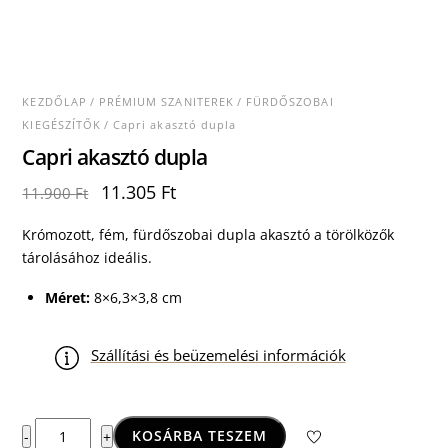
KEZDŐLAP
/
PRÉMIUM SZANITEREK
/
FÜRDŐSZOBAI
KIEGÉSZÍTŐK
/ Capri akasztó dupla
Capri akasztó dupla
Original
Current
11.305
Ft
11.900
Ft
price
price
was:
is:
Krómozott, fém, fürdőszobai dupla akasztó a törölközők
11.900 Ft.
11.305 Ft.
tárolásához ideális.
Méret:
8×6,3×3,8 cm
Szállítási és beüzemelési információk
Capri
KOSÁRBA TESZEM
-
+