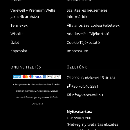
Verewell – Prémium Wellis
Szállítási és beüzemelési
jakuzzik áruháza
információk
Termékek
Általános Szerződési Feltételek
Wishlist
Adatkezelési Tájékoztató
Üzlet
Cookie Tájékoztató
Kapcsolat
Impresszum
ONLINE FIZETÉS
ÜZLETÜNK
2092. Budakeszi Fő út 181.
A kényelmes és biztonságos online fizetést
+36 70 546 2391
a Barion Payment Zrt. biztosítja. Magyar
info@vereswell.hu
Nemzeti Bank engedély száma: H-EN-I-
1064/2013
Nyitvatartás:
H-P 9:00-17:00
(Hétvégi nyitvatartás előzetes