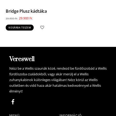
Bridge Plusz kádtálca
Original
Current
29.900
Ft
39.900
Ft
price
price
KOSÁRBA TESZEM
was:
is:
39.900 Ft.
29.900 Ft.
Vereswell
Nézz be a Wellis szaunák közé, rendezd be fürdőszobád a Wellis
fürdőszoba családokből, vagy akár merülj el a Wellis
zuhanykabinok különleges világában! Nézz körül az Wellis
outletben és vidd haza akár hatalmas kedvezénnyel a Wellis
élményt!
MENÜ
INFORMÁCIÓ