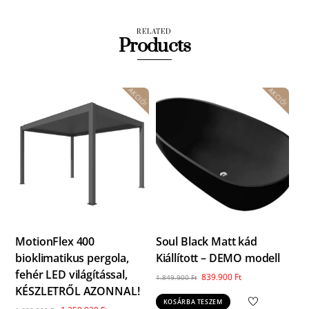
RELATED
Products
AKCIÓ!
AKCIÓ!
MotionFlex 400
Soul Black Matt kád
bioklimatikus pergola,
Kiállított – DEMO modell
fehér LED világítással,
Original
Current
839.900
Ft
1.849.900
Ft
KÉSZLETRŐL AZONNAL!
price
price
KOSÁRBA TESZEM
was:
is: