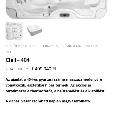
KEZDŐLAP
/
OUTLETES TERMÉKEK
/
PRÉMIUM JAKUZZIK
/ Chill –
404
Chill – 404
Original
Current
1.409.940
Ft
2.349.900
Ft
price
price
was:
is:
Az ajánlat a 404-es
gyártási számú masszázsmedencére
2.349.900 Ft.
1.409.940 Ft.
vonatkozik, e
sztétikai hibás termék.
Az akciós ár
tartalmazza a thermotetőt, a beüzemelést és a kiszállást!
A dabasi vásár szombati napján megvásárolható.