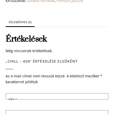
KATEGÓRIÁK:
Outletes termékek
,
Prémium jakuzzik
VÉLEMÉNYEK (0)
Értékelések
Még nincsenek értékelések.
„CHILL – 404” ÉRTÉKELÉSE ELSŐKÉNT
Az e-mail címet nem tesszük közzé.
A kötelező mezőket
*
karakterrel jelöltük
NÉV
*