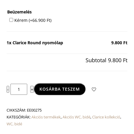
Beüzemelés
Kérem
(+
66.900
Ft
)
1x
Clarice Round nyomólap
9.800 Ft
Subtotal
9.800 Ft
Clarice
KOSÁRBA TESZEM
-
+
Round
nyomólap
mennyiség
CIKKSZÁM:
EE00275
KATEGÓRIÁK:
Akciós termékek
,
Akciós WC, bidé
,
Clarice kollekció
,
WC, bidé