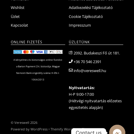
Wishlist
Adatkezelési Tájékoztató
Üzlet
Cookie Tájékoztató
Kapcsolat
Impresszum
ONLINE FIZETÉS
ÜZLETÜNK
2092. Budakeszi Fő út 181.
A kényelmes és biztonságos online fizetést
+36 70 546 2391
a Barion Payment Zrt. biztosítja. Magyar
info@vereswell.hu
Nemzeti Bank engedély száma: H-EN-I-
1064/2013
Nyitvatartás:
H-P 9:00-17:00
(Hétvégi nyitvatartás előzetes
egyeztetés alapján)
©
Vereswell
2026
Powered by
WordPress
•
Themify WordPress Themes
Contact us