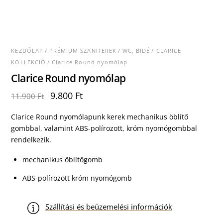
KEZDŐLAP
/
PRÉMIUM SZANITEREK
/
WC, BIDÉ
/
CLARICE
KOLLEKCIÓ
/ Clarice Round nyomólap
Clarice Round nyomólap
Original
Current
9.800
Ft
11.900
Ft
price
price
was:
is:
Clarice Round nyomólapunk kerek mechanikus öblítő
11.900 Ft.
9.800 Ft.
gombbal, valamint ABS-polírozott, króm nyomógombbal
rendelkezik.
mechanikus öblítőgomb
ABS-polírozott króm nyomógomb
Szállítási és beüzemelési információk