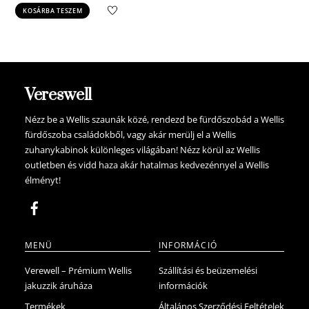
price
price
KOSÁRBA TESZEM
was:
is:
159.900 Ft.
127.900 Ft.
Vereswell
Nézz be a Wellis szaunák közé, rendezd be fürdőszobád a Wellis
fürdőszoba családokből, vagy akár merülj el a Wellis
zuhanykabinok különleges világában! Nézz körül az Wellis
outletben és vidd haza akár hatalmas kedvezénnyel a Wellis
élményt!
MENÜ
INFORMÁCIÓ
Verewell – Prémium Wellis
Szállítási és beüzemelési
jakuzzik áruháza
információk
Termékek
Általános Szerződési Feltételek