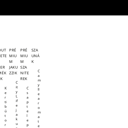
OUT
PRÉ
PRÉ
SZA
LETE
MIU
MIU
UNÁ
S
M
M
K
TER
JAKU
SZA
C
MÉK
ZZIK
NITE
a
EK
REK
m
C
y
it
K
C
ll
y
e
s
e
L
r
a
a
if
ti
p
r
e
b
t
o
j
ú
e
m
a
t
l
a
k
o
e
t
u
r
p
e