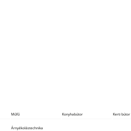
Műfű
Konyhabútor
Kerti bútor
Árnyékolástechnika