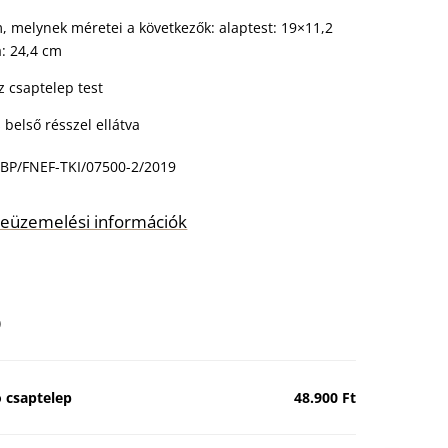
, melynek méretei a következők: alaptest: 19×11,2
: 24,4 cm
z csaptelep test
 belső résszel ellátva
BP/FNEF-TKI/07500-2/2019
s beüzemelési információk
)
 csaptelep
48.900 Ft