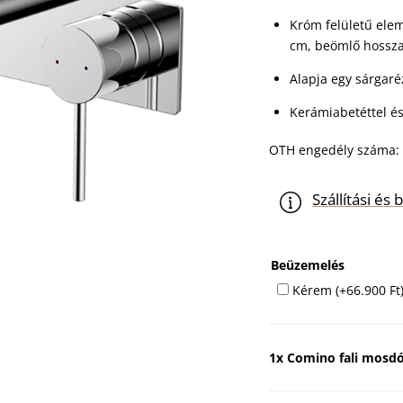
Króm felületű elem
cm, beömlő hossza
Alapja egy sárgaré
Kerámiabetéttel és
OTH engedély száma: 
Szállítási é
Beüzemelés
Kérem
(+
66.900
Ft
1x
Comino fali mosdó