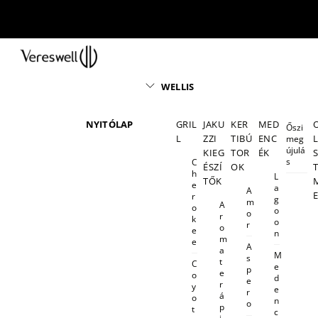
Skip
to
content
Menu
WELLIS
NYITÓLAP
GRIL
JAKU
KER
MED
Őszi
L
ZZI
TIBÚ
ENC
meg
újulá
KIEG
TOR
ÉK
s
C
ÉSZÍ
OK
h
L
TŐK
e
a
A
r
g
m
A
o
o
o
r
k
o
r
o
e
n
m
e
A
a
M
s
t
C
e
p
e
o
d
e
r
y
e
r
á
o
n
o
p
t
c