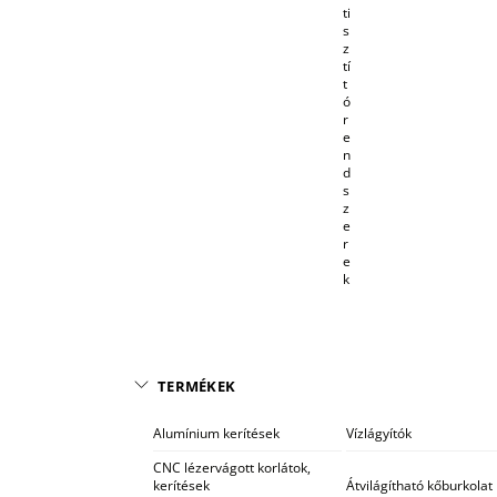
ti
s
z
tí
t
ó
r
e
n
d
s
z
e
r
e
k
TERMÉKEK
Alumínium kerítések
Vízlágyítók
CNC lézervágott korlátok,
kerítések
Átvilágítható kőburkolat