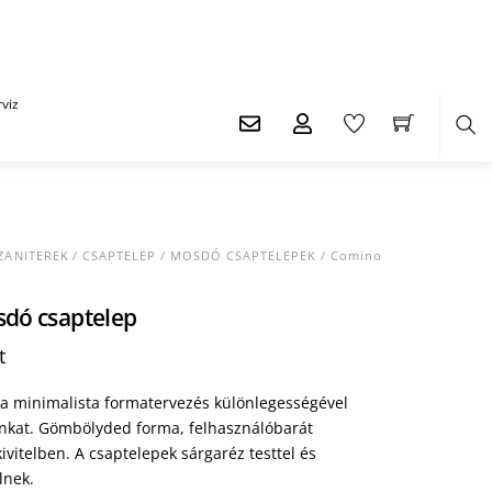
viz
Ker
ZANITEREK
/
CSAPTELEP
/
MOSDÓ CSAPTELEPEK
/ Comino
sdó csaptelep
Current
t
price
is:
a minimalista formatervezés különlegességével
t.
46.455 Ft.
óinkat. Gömbölyded forma, felhasználóbarát
vitelben. A csaptelepek sárgaréz testtel és
lnek.