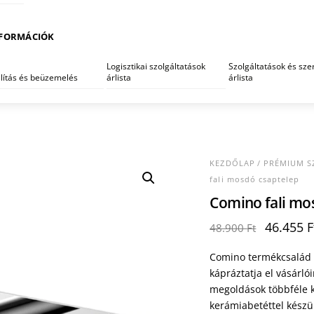
FORMÁCIÓK
Logisztikai szolgáltatások
Szolgáltatások és szer
llítás és beüzemelés
árlista
árlista
KEZDŐLAP
/
PRÉMIUM S
fali mosdó csaptelep
Comino fali mo
Original
46.455
F
48.900
Ft
price
was:
Comino termékcsalád 
48.900 F
kápráztatja el vásárl
megoldások többféle ki
kerámiabetéttel készü