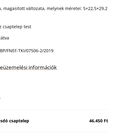
, magasított változata, melynek méretei: 5×22,5×29,2
z csaptelep test
látva
BP/FNEF-TKI/07506-2/2019
s beüzemelési információk
)
dó csaptelep
46.450 Ft