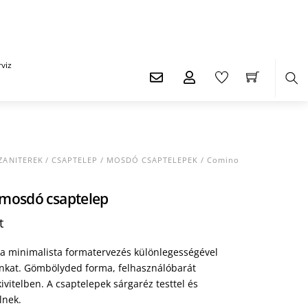
viz
Ker
ZANITEREK
/
CSAPTELEP
/
MOSDÓ CSAPTELEPEK
/ Comino
mosdó csaptelep
Current
t
price
is:
a minimalista formatervezés különlegességével
t.
46.450 Ft.
óinkat. Gömbölyded forma, felhasználóbarát
vitelben. A csaptelepek sárgaréz testtel és
lnek.