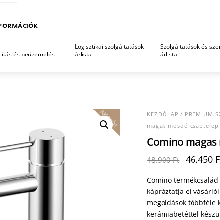
FORMÁCIÓK
Logisztikai szolgáltatások
Szolgáltatások és szer
llítás és beüzemelés
árlista
árlista
AKCIÓ!
KEZDŐLAP
/
PRÉMIUM S
magas mosdó csaptelep
Comino magas 
Original
46.450
F
48.900
Ft
price
was:
Comino termékcsalád 
48.900 F
kápráztatja el vásárl
megoldások többféle ki
kerámiabetéttel készü