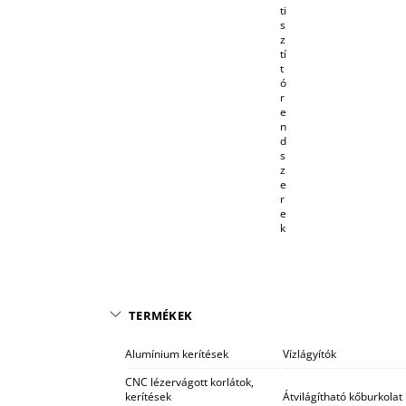
ti
s
z
tí
t
ó
r
e
n
d
s
z
e
r
e
k
TERMÉKEK
Alumínium kerítések
Vízlágyítók
CNC lézervágott korlátok,
kerítések
Átvilágítható kőburkolat