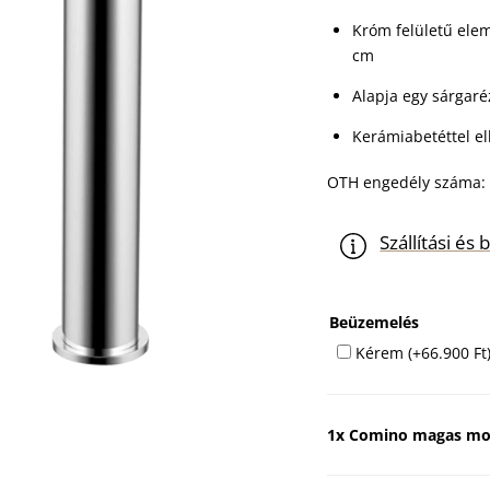
Króm felületű elem
cm
Alapja egy sárgaré
Kerámiabetéttel el
OTH engedély száma: 
Szállítási é
Beüzemelés
Kérem
(+
66.900
Ft
1x
Comino magas mos