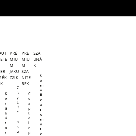
OUT
PRÉ
PRÉ
SZA
LETE
MIU
MIU
UNÁ
S
M
M
K
TER
JAKU
SZA
C
MÉK
ZZIK
NITE
a
EK
REK
m
C
y
it
K
C
ll
y
e
s
e
L
r
a
a
if
ti
p
r
e
b
t
o
j
ú
e
m
a
t
l
a
k
o
e
t
u
r
p
e