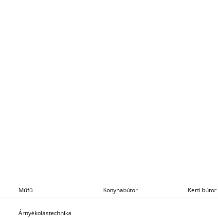
Műfű
Konyhabútor
Kerti bútor
Árnyékolástechnika