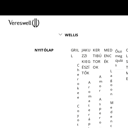
Skip
to
content
Menu
WELLIS
NYITÓLAP
GRIL
JAKU
KER
MED
Őszi
L
ZZI
TIBÚ
ENC
meg
újulá
KIEG
TOR
ÉK
s
C
ÉSZÍ
OK
h
L
TŐK
e
a
A
r
g
m
A
o
o
o
r
k
o
r
o
e
n
m
e
A
a
M
s
t
C
e
p
e
o
d
e
r
y
e
r
á
o
n
o
p
t
c