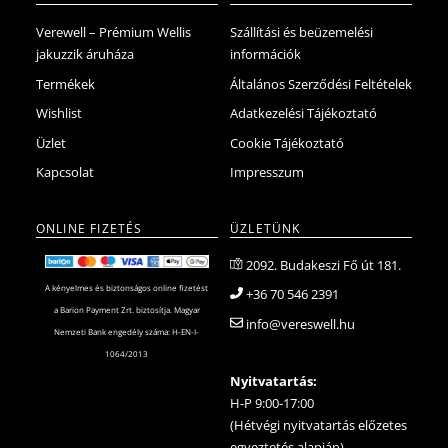
Verewell – Prémium Wellis
Szállítási és beüzemelési
jakuzzik áruháza
információk
Termékek
Általános Szerződési Feltételek
Wishlist
Adatkezelési Tájékoztató
Üzlet
Cookie Tájékoztató
Kapcsolat
Impresszum
ONLINE FIZETÉS
ÜZLETÜNK
2092. Budakeszi Fő út 181.
A kényelmes és biztonságos online fizetést
+36 70 546 2391
a Barion Payment Zrt. biztosítja. Magyar
info@vereswell.hu
Nemzeti Bank engedély száma: H-EN-I-
1064/2013
Nyitvatartás:
H-P 9:00-17:00
(Hétvégi nyitvatartás előzetes
egyeztetés alapján)