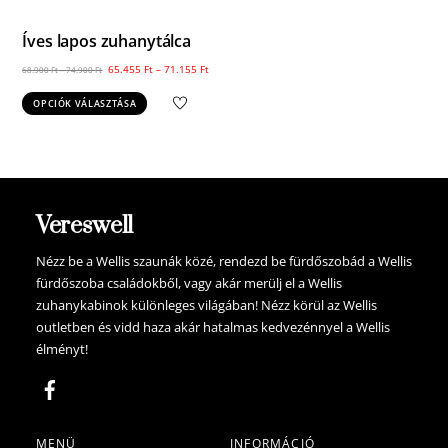
Íves lapos zuhanytálca
65.455
Ft
–
71.155
Ft
68.900
Ft
–
74.900
Ft
Ennek
OPCIÓK VÁLASZTÁSA
a
terméknek
több
variációja
van.
Vereswell
A
változatok
Nézz be a Wellis szaunák közé, rendezd be fürdőszobád a Wellis
fürdőszoba családokből, vagy akár merülj el a Wellis
a
zuhanykabinok különleges világában! Nézz körül az Wellis
termékoldalon
outletben és vidd haza akár hatalmas kedvezénnyel a Wellis
választhatók
élményt!
ki
MENÜ
INFORMÁCIÓ