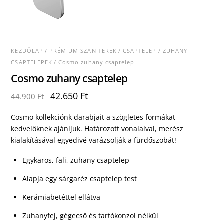
KEZDŐLAP
/
PRÉMIUM SZANITEREK
/
CSAPTELEP
/
ZUHANY
CSAPTELEPEK
/ Cosmo zuhany csaptelep
Cosmo zuhany csaptelep
Original
Current
42.650
Ft
44.900
Ft
price
price
was:
is:
Cosmo kollekciónk darabjait a szögletes formákat
44.900 Ft.
42.650 Ft.
kedvelőknek ajánljuk. Határozott vonalaival, merész
kialakításával egyedivé varázsolják a fürdőszobát!
Egykaros, fali, zuhany csaptelep
Alapja egy sárgaréz csaptelep test
Kerámiabetéttel ellátva
Zuhanyfej, gégecső és tartókonzol nélkül