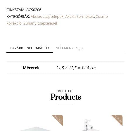
csaptelep
mennyiség
CIKKSZÁM:
ACS0206
KATEGÓRIÁK:
Akciós csaptelepek
,
Akciós termékek
,
Cosmo
kollekció
,
Zuhany csaptelepek
TOVÁBBI INFORMÁCIÓK
VÉLEMÉNYEK (0)
Méretek
21,5 × 12,5 × 11,8 cm
RELATED
Products
AKCIÓ!
AKCIÓ!