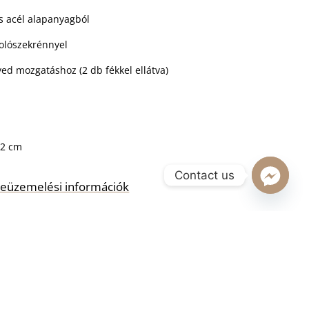
 acél alapanyagból
rolószekrénnyel
ed mozgatáshoz (2 db fékkel ellátva)
,2 cm
Contact us
s beüzemelési információk
RBA TESZEM
ll