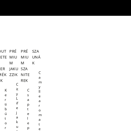
OUT
PRÉ
PRÉ
SZA
LETE
MIU
MIU
UNÁ
S
M
M
K
TER
JAKU
SZA
C
MÉK
ZZIK
NITE
a
EK
REK
m
C
y
it
K
C
ll
y
e
s
e
L
r
a
a
if
ti
p
r
e
b
t
o
j
ú
e
m
a
t
l
a
k
o
e
t
u
r
p
e