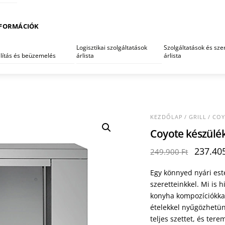
FORMÁCIÓK
Logisztikai szolgáltatások
Szolgáltatások és szer
llítás és beüzemelés
árlista
árlista
KEZDŐLAP
/
GRILL
/
CO
Coyote készülé
Origina
237.40
249.900
Ft
price
was:
Egy könnyed nyári este
249.900
szeretteinkkel. Mi is 
konyha kompozíciókka
ételekkel nyűgözhetü
teljes szettet, és ter