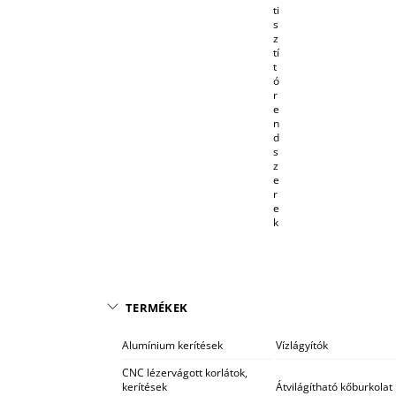
ti
s
z
tí
t
ó
r
e
n
d
s
z
e
r
e
k
TERMÉKEK
Alumínium kerítések
Vízlágyítók
CNC lézervágott korlátok,
kerítések
Átvilágítható kőburkolat