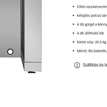
S304 rozsdamentes
Kétajtós polcos tá
4 db görgő a könny
4 db állítható láb
Nettó súly: 20,5 kg
Méret: 89,2x66x96
Szállítási é
Coyote
KOSÁ
-
+
készülékszekrény
mennyiség
CIKKSZÁM:
WB00371
KATEGÓRIÁK:
Coyote
,
Gri