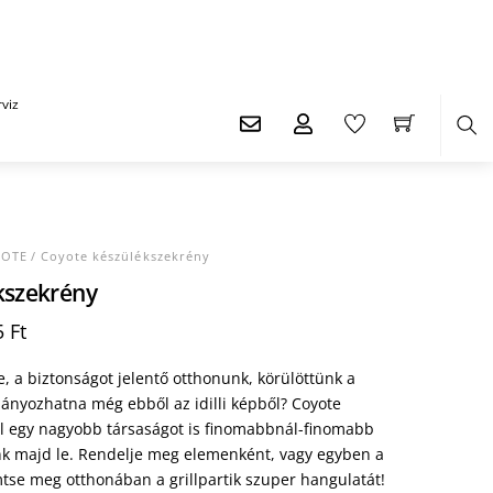
viz
Ker
YOTE
/ Coyote készülékszekrény
kszekrény
l
Current
5
Ft
price
is:
, a biztonságot jelentő otthonunk, körülöttünk a
 Ft.
237.405 Ft.
hiányozhatna még ebből az idilli képből? Coyote
l egy nagyobb társaságot is finomabbnál-finomabb
nk majd le. Rendelje meg elemenként, vagy egyben a
emtse meg otthonában a grillpartik szuper hangulatát!