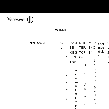
Skip
to
content
Menu
WELLIS
NYITÓLAP
GRIL
JAKU
KER
MED
Őszi
L
ZZI
TIBÚ
ENC
meg
újulá
KIEG
TOR
ÉK
s
C
ÉSZÍ
OK
h
L
TŐK
e
a
A
r
g
m
A
o
o
o
r
k
o
r
o
e
n
m
e
A
a
M
s
t
C
e
p
e
o
d
e
r
y
e
r
á
o
n
o
p
t
c