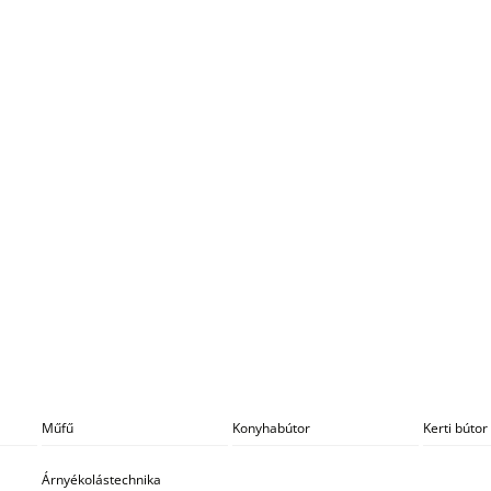
Műfű
Konyhabútor
Kerti bútor
Árnyékolástechnika