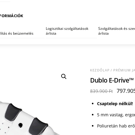
FORMÁCIÓK
Logisztikai szolgáltatások
Szolgáltatások és szer
llítás és beüzemelés
árlista
árlista
KEZDŐLAP
/
PRÉMIUM J
Dublo E-Drive
Origina
797.90
839.900
Ft
price
was:
Csaptelep nélkül!
839.900
5 mm vastag, ergon
Poliuretán hab erő