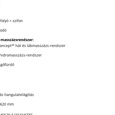
t
folyó + szifon
kodó
ű masszázsrendszer:
concept™ hát és lábmasszázs-rendszer
 hidromasszázs-rendszer
sgőfürdő
iás hangulatvilágítás
x620 mm
 45520-5/2023/KTEF