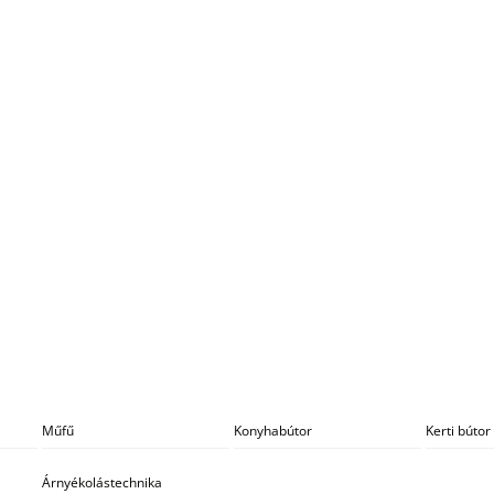
Műfű
Konyhabútor
Kerti bútor
Árnyékolástechnika