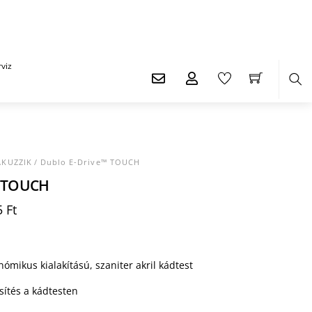
viz
Ker
AKUZZIK
/ Dublo E-Drive™ TOUCH
™ TOUCH
l
Current
5
Ft
price
is:
 Ft.
797.905 Ft.
ómikus kialakítású, szaniter akril kádtest
sítés a kádtesten