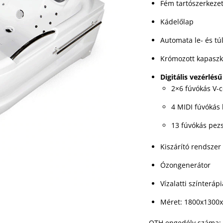
Fém tartószerkeze
Kádelőlap
Automata le- és túl
Krómozott kapasz
Digitális vezérlés
2×6 fúvókás V-
4 MIDI fúvókás
13 fúvókás pez
Kiszárító rendszer
Ózongenerátor
Vízalatti színteráp
Méret: 1800x1300
OTH engedély száma: