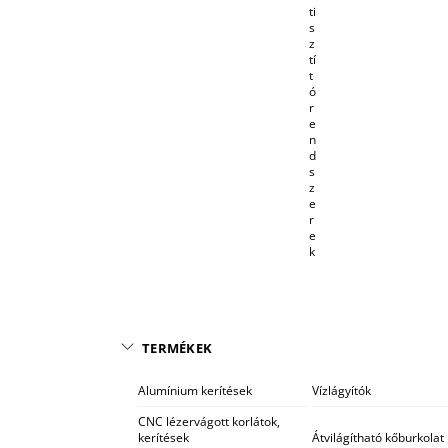
ti
s
z
tí
t
ó
r
e
n
d
s
z
e
r
e
k
TERMÉKEK
Alumínium kerítések
Vízlágyítók
CNC lézervágott korlátok,
kerítések
Átvilágítható kőburkolat