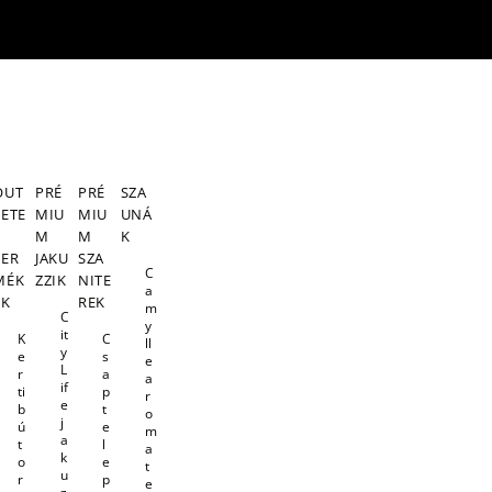
OUT
PRÉ
PRÉ
SZA
LETE
MIU
MIU
UNÁ
S
M
M
K
TER
JAKU
SZA
C
MÉK
ZZIK
NITE
a
EK
REK
m
C
y
it
K
C
ll
y
e
s
e
L
r
a
a
if
ti
p
r
e
b
t
o
j
ú
e
m
a
t
l
a
k
o
e
t
u
r
p
e