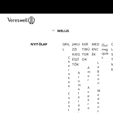
Skip
to
content
Menu
WELLIS
NYITÓLAP
GRIL
JAKU
KER
MED
Őszi
L
ZZI
TIBÚ
ENC
meg
újulá
KIEG
TOR
ÉK
s
C
ÉSZÍ
OK
h
L
TŐK
e
a
A
r
g
m
A
o
o
o
r
k
o
r
o
e
n
m
e
A
a
M
s
t
C
e
p
e
o
d
e
r
y
e
r
á
o
n
o
p
t
c