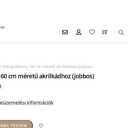
viz
Ker
/ Előlap Matana 160 cm méretű akrilkádhoz (jobbos)
160 cm méretű akrilkádhoz (jobbos)
Current
t
price
is:
s beüzemelési információk
t.
66.405 Ft.
RBA TESZEM