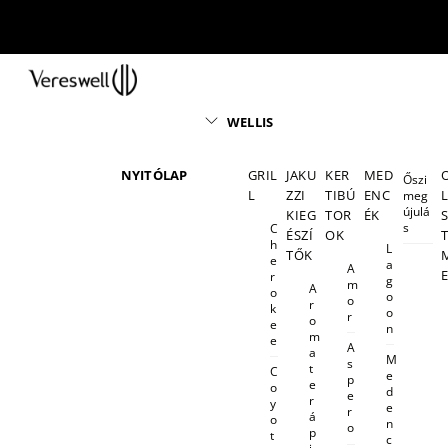
Skip
to
content
Menu
WELLIS
NYITÓLAP
GRIL
JAKU
KER
MED
Őszi
L
ZZI
TIBÚ
ENC
meg
újulá
KIEG
TOR
ÉK
s
C
ÉSZÍ
OK
h
L
TŐK
e
a
A
r
g
m
A
o
o
o
r
k
o
r
o
e
n
m
e
A
a
M
s
t
C
e
p
e
o
d
e
r
y
e
r
á
o
n
o
p
t
c