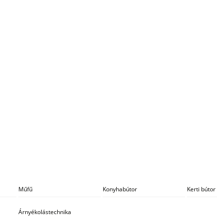
Műfű
Konyhabútor
Kerti bútor
Árnyékolástechnika