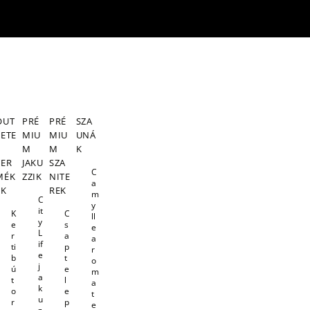
OUT
PRÉ
PRÉ
SZA
LETE
MIU
MIU
UNÁ
S
M
M
K
TER
JAKU
SZA
C
MÉK
ZZIK
NITE
a
EK
REK
m
C
y
it
K
C
ll
y
e
s
e
L
r
a
a
if
ti
p
r
e
b
t
o
j
ú
e
m
a
t
l
a
k
o
e
t
u
r
p
e