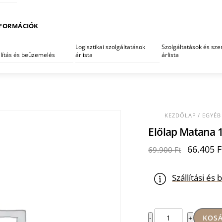
FORMÁCIÓK
Logisztikai szolgáltatások
Szolgáltatások és szer
llítás és beüzemelés
árlista
árlista
KEZDŐLAP
/
EGYÉB
Előlap Matana 
Original
66.405
F
69.900
Ft
price
was:
Szállítási é
69.900 F
Előlap
KOSÁ
-
+