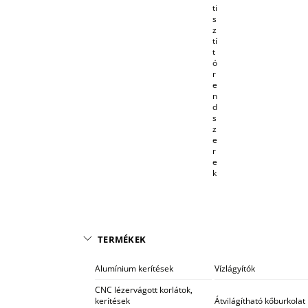
ti
s
z
tí
t
ó
r
e
n
d
s
z
e
r
e
k
TERMÉKEK
Alumínium kerítések
Vízlágyítók
CNC lézervágott korlátok,
kerítések
Átvilágítható kőburkolat