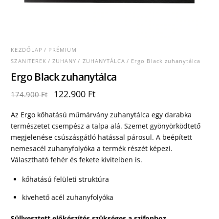
KEZDŐLAP
/
PRÉMIUM
SZANITEREK
/
ZUHANY
/
ZUHANYTÁLCA
/ Ergo Black zuhanytálca
Ergo Black zuhanytálca
Original
Current
122.900
Ft
174.900
Ft
price
price
was:
is:
Az Ergo kőhatású műmárvány zuhanytálca egy darabka
174.900 Ft.
122.900 Ft.
természetet csempész a talpa alá. Szemet gyönyörködtető
megjelenése csúszásgátló hatással párosul. A beépített
nemesacél zuhanyfolyóka a termék részét képezi.
Választható fehér és fekete kivitelben is.
kőhatású felületi struktúra
kivehető acél zuhanyfolyóka
Süllyesztett előkészítés szükséges a szifonhoz.