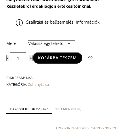
Részletekről érdeklődjön értékesítőinknél.
Szállítási és beüzemelési információk
Méret
Ergo
KOSÁRBA TESZEM
-
+
Black
zuhanytálca
mennyiség
CIKKSZÁM:
N/A
KATEGÓRIA:
Zuhanytálca
TOVÁBBI INFORMÁCIÓK
VÉLEMÉNYEK (0)
1200×900×40 mm
,
1400×900×40