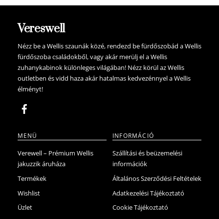
több
variációja
van.
Vereswell
A
változatok
Nézz be a Wellis szaunák közé, rendezd be fürdőszobád a Wellis
fürdőszoba családokből, vagy akár merülj el a Wellis
a
zuhanykabinok különleges világában! Nézz körül az Wellis
termékoldalon
outletben és vidd haza akár hatalmas kedvezénnyel a Wellis
választhatók
élményt!
ki
MENÜ
INFORMÁCIÓ
Verewell – Prémium Wellis
Szállítási és beüzemelési
jakuzzik áruháza
információk
Termékek
Általános Szerződési Feltételek
Wishlist
Adatkezelési Tájékoztató
Üzlet
Cookie Tájékoztató