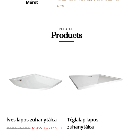
Méret
mm
RELATED
Products
Íves lapos zuhanytálca
Téglalap lapos
zuhanytálca
65.455
Ft
–
71.155
Ft
68.900
Ft
–
74.900
Ft