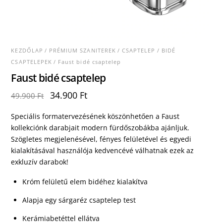
KEZDŐLAP
/
PRÉMIUM SZANITEREK
/
CSAPTELEP
/
BIDÉ
CSAPTELEPEK
/ Faust bidé csaptelep
Faust bidé csaptelep
Original
Current
34.900
Ft
49.900
Ft
price
price
was:
is:
Speciális formatervezésének köszönhetően a Faust
49.900 Ft.
34.900 Ft.
kollekciónk darabjait modern fürdőszobákba ajánljuk.
Szögletes megjelenésével, fényes felületével és egyedi
kialakításával használója kedvencévé válhatnak ezek az
exkluzív darabok!
Króm felületű elem bidéhez kialakítva
Alapja egy sárgaréz csaptelep test
Kerámiabetéttel ellátva