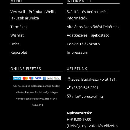
MENÜ
INFORMÁCIÓ
Verewell – Prémium Wellis
Szállítási és beüzemelési
jakuzzik áruháza
információk
Termékek
Általános Szerződési Feltételek
Wishlist
Adatkezelési Tájékoztató
Üzlet
Cookie Tájékoztató
Kapcsolat
Impresszum
ONLINE FIZETÉS
ÜZLETÜNK
2092. Budakeszi Fő út 181.
A kényelmes és biztonságos online fizetést
+36 70 546 2391
a Barion Payment Zrt. biztosítja. Magyar
info@vereswell.hu
Nemzeti Bank engedély száma: H-EN-I-
1064/2013
Nyitvatartás:
H-P 9:00-17:00
(Hétvégi nyitvatartás előzetes