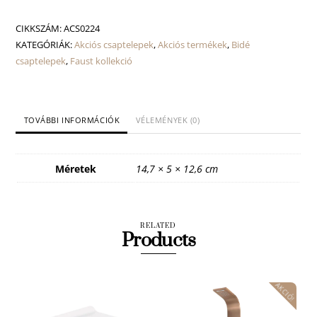
csaptelep
mennyiség
CIKKSZÁM:
ACS0224
KATEGÓRIÁK:
Akciós csaptelepek
,
Akciós termékek
,
Bidé
csaptelepek
,
Faust kollekció
TOVÁBBI INFORMÁCIÓK
VÉLEMÉNYEK (0)
Méretek
14,7 × 5 × 12,6 cm
RELATED
Products
AKCIÓ!