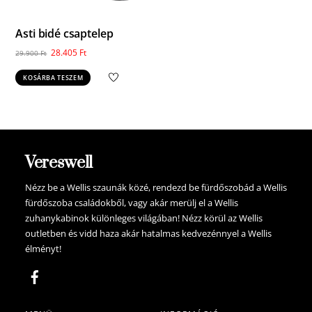
Asti bidé csaptelep
Original
Current
28.405
Ft
29.900
Ft
price
price
KOSÁRBA TESZEM
was:
is:
29.900 Ft.
28.405 Ft.
Vereswell
Nézz be a Wellis szaunák közé, rendezd be fürdőszobád a Wellis
fürdőszoba családokből, vagy akár merülj el a Wellis
zuhanykabinok különleges világában! Nézz körül az Wellis
outletben és vidd haza akár hatalmas kedvezénnyel a Wellis
élményt!