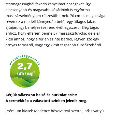
testmagasságból fakadó kényelmetlenségeket, így
alacsonyabb és magasabb vásárlóink is egyforma
masszázsélményben részesülhetnek. 76 cm-es magassága
révén ez a modell könnyedén befér egy átlagos lakás
ajtaján, így behelyezése rendkívül egyszerű. Elég tágas
ahhoz, hogy elférjen benne 37 masszázsfúvóka, de elég
kicsi ahhoz, hogy elférjen szinte bárhol, legyen szó egy
árnyas teraszról, vagy egy kicsit tágasabb fürdőszobáról.
Kérjük válasszon belső és burkolat színt!
A termékkép a választott színben jelenik meg.
Prémium kivitel: Medence hőszivattyú szettel, hőszivattyú