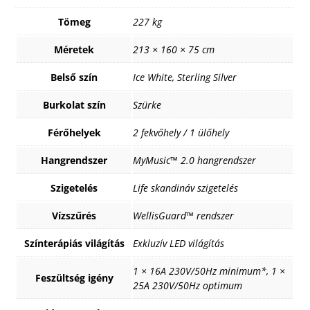
Tömeg
227 kg
Méretek
213 × 160 × 75 cm
Belső szín
Ice White, Sterling Silver
Burkolat szín
Szürke
Férőhelyek
2 fekvőhely / 1 ülőhely
Hangrendszer
MyMusic™ 2.0 hangrendszer
Szigetelés
Life skandináv szigetelés
Vízszűrés
WellisGuard™ rendszer
Színterápiás világítás
Exkluzív LED világítás
1 × 16A 230V/50Hz minimum*, 1 ×
Feszültség igény
25A 230V/50Hz optimum