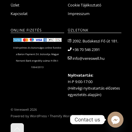
Üzlet
Cookie Tájékoztató
Kapcsolat
Impresszum
ONLINE FIZETÉS
ÜZLETÜNK
2092. Budakeszi Fő út 181.
A kényelmes és biztonságos online fizetést
+36 70 546 2391
a Barion Payment Zrt. biztosítja. Magyar
info@vereswell.hu
Nemzeti Bank engedély száma: H-EN-I-
1064/2013
Nyitvatartás:
H-P 9:00-17:00
(Hétvégi nyitvatartás előzetes
egyeztetés alapján)
©
Vereswell
2026
Powered by
WordPress
•
Themify WordPress Themes
Contact us
Back