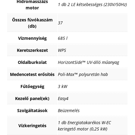
Hidromasszázs
1 db 2 LE kétsebességes (230V/50Hz)
motor
Összes fúvókaszám
37
(db)
Vízmennyiség
685 l
Keretszerkezet
WPS
Oldalburkolat
HorizontSide™ UV-álló műanyag
Medencetest erősítés
Poli-Max™ polyuretán hab
Fűtőegység
3 kW
Kezelő panel(ek)
Easy4
Szolgáltatások
Beüzemelés
1 db Energiatakarékos W-EC
Vízkeringetés
keringető motor (0,25 kW)