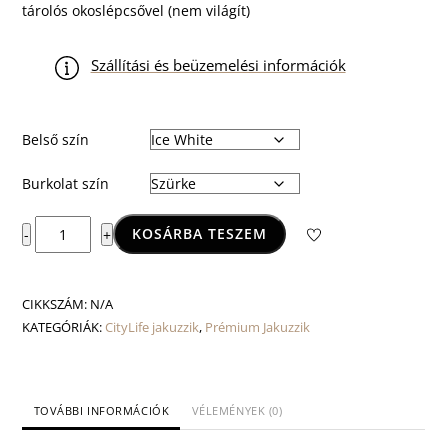
tárolós okoslépcsővel (nem világít)
Szállítási és beüzemelési információk
Belső szín
Burkolat szín
Firenze
KOSÁRBA TESZEM
-
+
Life
Premium
mennyiség
CIKKSZÁM:
N/A
KATEGÓRIÁK:
CityLife jakuzzik
,
Prémium Jakuzzik
TOVÁBBI INFORMÁCIÓK
VÉLEMÉNYEK (0)