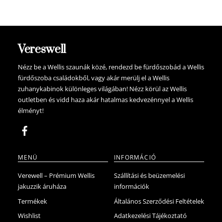
2.499.900 Ft.
2.374.905 Ft.
terméknek
több
variációja
van.
Vereswell
A
változatok
Nézz be a Wellis szaunák közé, rendezd be fürdőszobád a Wellis
fürdőszoba családokből, vagy akár merülj el a Wellis
a
zuhanykabinok különleges világában! Nézz körül az Wellis
termékoldalon
outletben és vidd haza akár hatalmas kedvezénnyel a Wellis
választhatók
élményt!
ki
MENÜ
INFORMÁCIÓ
Verewell – Prémium Wellis
Szállítási és beüzemelési
jakuzzik áruháza
információk
Termékek
Általános Szerződési Feltételek
Wishlist
Adatkezelési Tájékoztató