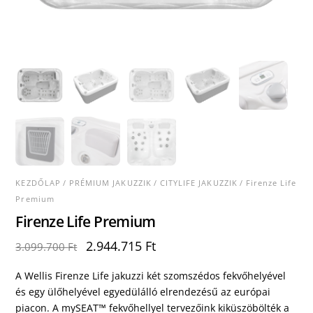
KEZDŐLAP
/
PRÉMIUM JAKUZZIK
/
CITYLIFE JAKUZZIK
/ Firenze Life
Premium
Firenze Life Premium
Original
Current
2.944.715
Ft
3.099.700
Ft
price
price
was:
is:
A Wellis Firenze Life jakuzzi két szomszédos fekvőhelyével
3.099.700 Ft.
2.944.715 Ft.
és egy ülőhelyével egyedülálló elrendezésű az európai
piacon. A mySEAT™ fekvőhellyel tervezőink kiküszöbölték a