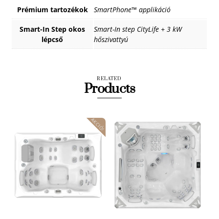
Prémium tartozékok
SmartPhone™ applikáció
Smart-In Step okos
Smart-In step CityLife + 3 kW
lépcső
hőszivattyú
RELATED
Products
AKCIÓ!